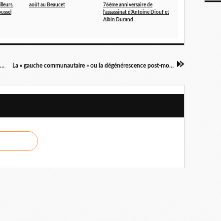
lleurs.
août au Beaucet
76ème anniversaire de
oussel
l'assassinat d'Antoine Diouf et
Albin Durand
15 Octobre, journée d'action contre TAFTA et CETA
La « gauche communautaire » ou la dégénérescence post-moderne