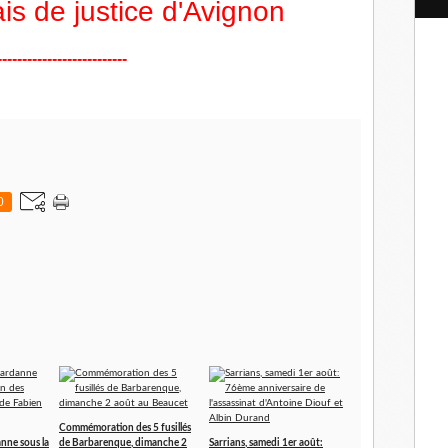
is de justice d'Avignon
l
--------------------------
0
Commémoration des 5 fusillés
nne sous la
de Barbarenque, dimanche 2
Sarrians, samedi 1er août: