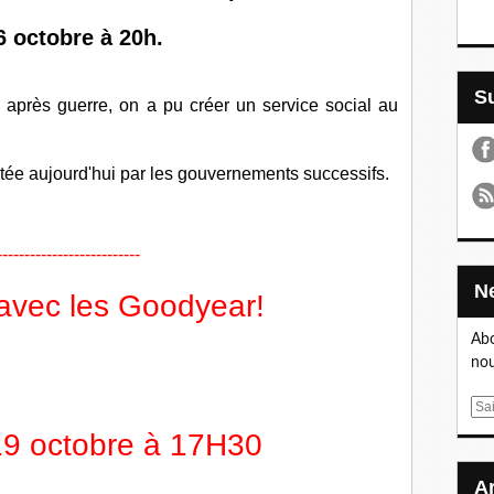
6 octobre à 20h.
 après guerre, on a pu créer un service social au
tée aujourd'hui par les gouvernements successifs.
--------------------------
 avec les Goodyear!
Abo
nou
E
m
19 octobre à 17H30
a
i