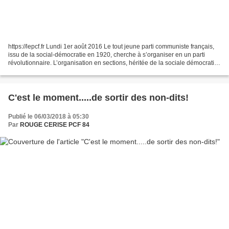
https://lepcf.fr Lundi 1er août 2016 Le tout jeune parti communiste français,
issu de la social-démocratie en 1920, cherche à s’organiser en un parti
révolutionnaire. L’organisation en sections, héritée de la sociale démocratie,
est jugée inefficace....
C'est le moment.....de sortir des non-dits!
Publié le 06/03/2018 à 05:30
Par
ROUGE CERISE PCF 84