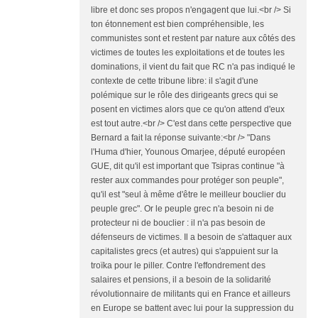
libre et donc ses propos n'engagent que lui.<br /> Si
ton étonnement est bien compréhensible, les
communistes sont et restent par nature aux côtés des
victimes de toutes les exploitations et de toutes les
dominations, il vient du fait que RC n'a pas indiqué le
contexte de cette tribune libre: il s'agit d'une
polémique sur le rôle des dirigeants grecs qui se
posent en victimes alors que ce qu'on attend d'eux
est tout autre.<br /> C'est dans cette perspective que
Bernard a fait la réponse suivante:<br /> "Dans
l'Huma d'hier, Younous Omarjee, député européen
GUE, dit qu'il est important que Tsipras continue "à
rester aux commandes pour protéger son peuple",
qu'il est "seul à même d'être le meilleur bouclier du
peuple grec". Or le peuple grec n'a besoin ni de
protecteur ni de bouclier : il n'a pas besoin de
défenseurs de victimes. Il a besoin de s'attaquer aux
capitalistes grecs (et autres) qui s'appuient sur la
troïka pour le piller. Contre l'effondrement des
salaires et pensions, il a besoin de la solidarité
révolutionnaire de militants qui en France et ailleurs
en Europe se battent avec lui pour la suppression du