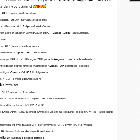
notre camarade Louis Lopez il y a 76 ans.
L'
I
sle-sur-la-Sorgue 10H
Sur les lieux
l’ancienne gendarmerie).
ANNULÉ
n - 20H15
maison des Associations
tanceS - 9H-19H- Sarrians. Salle des fêtes
. Manifestation- 10H -
Avignon
Gare du Centre
e Jean Lèbre et la Section Oswald Calvetti du PCF-
Lagnes - 14H30 -
Salle Lagrange.
ustins
ron - 20H15
maison des Associations
Manifestation-
Avignon- 10H -
Gare du centre
rganisé par l'UD CGT- 18H Merguez 21H Spectacle.
Avignon - Théâtre de la Rotonde
nelle d
'
action pour les retraites. Manifestation
Avignon - 10H
départ de la Préfecture
t / Aigues
Camaret - 14H30 S
alle Polyvalente
lleron - 20H15 maison des Associations
retraites, ​​​​​​​
on - 20H15 maison des Associations
ditions de travail. Manifestation Avignon 10H30 Pont St Benezet
alle des fêtes de Lagnes. INSCRIVEZ-VOUS
 d'Albin Durand "Sécu, du projet d’Ambroise Croizat aux conquêtes de demain". VIolès - Bibliothèque
. Rassemblement à 9H devant le CHM de Montfavet et 10H30 devant le CHA d'Avignon
n 13H Nouveau bâtiment du campus Hannah Arendt
elleron
maison des associations