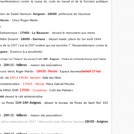
nifestations contre la casse du code du travail et de la fonction publique
ation de Salah Hamouri.
Avignon - 18H30
préfecture de Vaucluse
lleron
-
Chez Roger Martin
s-
 Barbarenque
- 17H30 - Le Beaucet
- devant le monument aux morts​
Albin Durand -
18H30 -
Sarrians
- départ mairie, place du 1er août 1944.
de la CGT c’est la CGT entière qui est touchée !" Rassemblement contre la
rgues
- Eurenco (La poudrerie)
a troupe "Los Theatros" des anciens Fralib.
21H - Avignon
- Theâtre de La Rotonde Avenue Jean Catelas
i -
20H 15 - Velleron
- maison des associations
uno Verdi, Roger Martin -
18H30 - Pernes
- Espace Jeunesse
Samedi 27 mai
:
ceS -de
10H à 19h30- Sarrians
-Salle des fêtes
e Commémoration
-
17H45 - Pernes -
Place Gabriel Moutte.
de MINA IDIR
- 17H30 -
Carpentas -
Café des Palmiers
non
devant la cité administrative
e La Poste
11H-14H Avignon,
devant le bureau de Poste de Saint Ruf 105
i -
20H 15 - Velleron
- maison des associations
s latino-américains en 2017 ? Rencontre avec Maurice Lemoine.
18H30 - Avignon