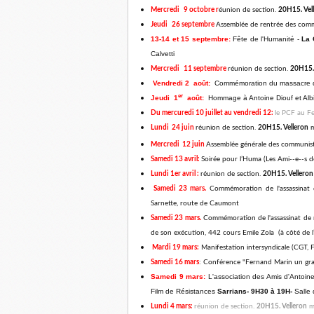
Mercredi 9 octobre r
éunion de section.
20H15. Vel
Jeudi 26 septembre
Assemblée de rentrée des comm
13-14 et 15 septembre:
Fête de l'Humanité -
La 
Calvetti
Mercredi 11 septembre
réunion de section.
20H15. 
Vendredi 2 août:
Commémoration du massacre
er
Jeudi 1
août:
Hommage à Antoine Diouf et Albi
Du mercuredi 10 juillet au vendredi 12:
le PCF au Fe
Lundi 24 juin
réunion de section.
20H15. Velleron
m
Mercredi 12 juin
Assemblée générale des communis
Samedi 13 avril:
Soirée pour l’Huma (Les Ami-­‐e-­‐s 
Lundi 1er avril :
réunion de section.
20H15. Velleron
Samedi 23 mars.
Commémoration de l'assassinat 
Sarnette, route de Caumont
Samedi
23 mars.
Commémoration de l'assassinat de n
de son exécution, 442 cours Emile Zola (à côté de l
Mardi 19 mars:
Manifestation intersyndicale (CGT, F
Samedi 16 mars
: Conférence "Fernand Marin un gran
Samedi 9 mars:
L'association des Amis d'Antoin
Film de Résistances
Sarrians- 9H30 à 19H-
Salle 
Lundi 4 mars:
réunion de section.
20H15. Velleron
ma