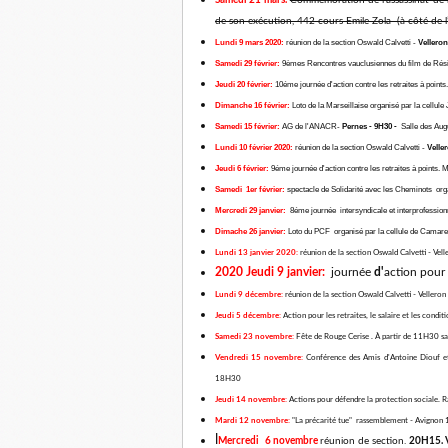
Samedi
21 mars.
Commémoration de l'assassinat de 
de son exécution, 442 cours Emile Zola (à côté de 
Lundi 9 mars 2020:
réunion de la section Oswald Calvetti -
Vellero
Samedi 29 février:
9èmes Rencontres vauclusiennes du film de Résis
Jeudi 20 février:
10éme journée d'action contre les retraites à points
Dimanche 16 février:
Loto de la Marseillaise organisé par la cellul
Samedi 15 février:
AG de l'ANACR-
Pernes - 9H30 -
Salle des Aug
Lundi 10 février 2020:
réunion de la section Oswald Calvetti -
Velle
Jeudi 6 février:
9éme journée d'action contre les retraites à points. 
Samedi 1er février:
spectacle de Solidarité avec les Cheminots o
Mercredi 29 janvier:
8éme
journée intersyndicale et interprofession
Dimache 26 janvier:
Loto du PCF organisé par la cellule de Camare
Lundi 13 janvier 2020:
réunion de la section Oswald Calvetti - Ve
2020 Jeudi 9 janvier:
journée
d'
action pour les 
Lundi 9 décembre:
réunion de la section Oswald Calvetti - Veller
Jeudi 5 décembre:
Action pour les retraites, le salaire et les con
Samedi 23 novembre:
Fête de Rouge Cerise . À partir de 11H30 s
Vendredi 15 novembre:
Conférence des Amis d'Antoine Diouf et
18H30
Jeudi 14 novembre:
Actions pour défendre la protection sociale
Mardi 12 novembre:
"La précarité tue" rassemblement - Avigno
l
Mercredi 6 novembre
réunion de section.
20H15. V