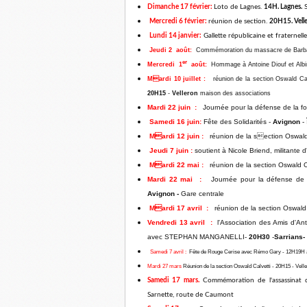
Dimanche 17 février:
Loto de Lagnes.
14H. Lagnes.
S
Mercredi 6 février:
réunion de section.
20H15. Vell
Lundi 14 janvier:
Gallette républicaine et fraternell
Jeudi 2 août:
Commémoration du massacre de Bar
er
Mercredi 1
août:
Hommage à Antoine Diouf et Albi
Mardi 10 juillet
:
réunion de la section Oswald Calv
20H15
-
Velleron
maison des associations
Mardi 22 juin
:
Journée pour la défense de la fo
Samedi 16 juin:
Fête des Solidarités -
Avignon
- 
Mardi 12 juin
:
réunion de la section Oswald 
Jeudi 7 juin
:
soutient à Nicole Briend, militante d
Mardi 22 mai
:
réunion de la section Oswald Ca
Mardi 22 mai
:
Journée pour la défense de la 
Avignon -
Gare centrale
Mardi 17 avril
:
réunion de la section Oswald C
Vendredi 13 avril
:
l'Association des Amis d'Ant
avec STEPHAN MANGANELLI-
20H30
-
Sarrians-
Samedi 7 avril
:
Fête de Rouge Cerise avec Rémo Gary - 12H19H à la
Mardi 27 mars
Réunion de la section Oswald Calvetti - 20H15 - Vell
Samedi 17 mars.
Commémoration de l'assassinat 
Sarnette, route de Caumont