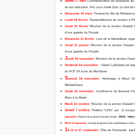
Samedi
17 mars.
Commémoration de l'assassinat de n
de son exécution, 442 cours Emile Zola (à côté de l
Dimanche 10 mars:
Festival du film de Résistanc
Lundi 26 février:
Rassemblement de soutien à Phi
Jeudi 22 février
Réunion de la section Oswald C
d'une galette du Peuple.
Dimanche 11 février:
Loto de la Marseillaise orga
Jeudi 11 janvier:
Réunion de la section Oswald C
d'une galette du Peuple.
J
eudi 30 novembre:
Réunion de la section Oswal
Vendredi 24 novembre:
Gérard G présentera ses impr
du PCF 29 route de Montfavet
S
amedi 18 novembre:
Hommage à Albert Co
Médiathèque
Jeudi 16 novembre:
Conférence de Bernard Friot
fêtes à la Mairie
Mardi 24 octobre:
Réunion de la section Oswald C
Samedi 7 octobre:
Théâtre "1336" par la troupe 
septembre:
Réunion de la section Oswald Calvetti -
20H
15
-
Veller
Mardi 12 septembre:
Journée de grèves et de manifestations contre l
1
5-16 et 17 septembre:
Fête de l'Humanité -
La 