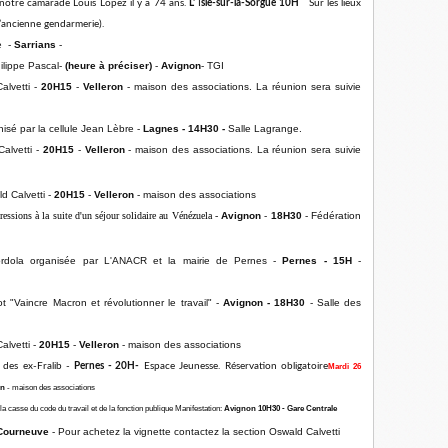
otre camarade Louis Lopez il y a 74 ans.
L'
I
sle-sur-la-Sorgue 10H
Sur les lieux
’ancienne gendarmerie).
e -
Sarrians
-
lippe Pascal-
(heure à préciser)
-
Avignon
- TGI
alvetti -
20H
15
-
Velleron
- maison des associations. La réunion sera suivie
nisé par la cellule Jean Lèbre -
Lagnes - 14H30 -
Salle Lagrange.
alvetti -
20H
15
-
Velleron
- maison des associations. La réunion sera suivie
d Calvetti -
20H
15
-
Velleron
- maison des associations
essions à la suite d'un séjour solidaire au Vénézuela
-
Avignon
-
18H30
- Fédération
rdola organisée par L'ANACR et la mairie de Pernes -
Pernes - 15H
-
 "Vaincre Macron et révolutionner le travail" -
Avignon - 18H30
- Salle des
alvetti -
20H
15
-
Velleron
- maison des associations
des ex-Fralib -
Pernes - 20H-
Espace Jeunesse. Réservation obligatoire
Mardi 26
on
- maison des associations
a casse du code du travail et de la fonction publique Manifestation:
Avignon 10H30 - Gare Centrale
Courneuve
- Pour achetez la vignette contactez la section Oswald Calvetti