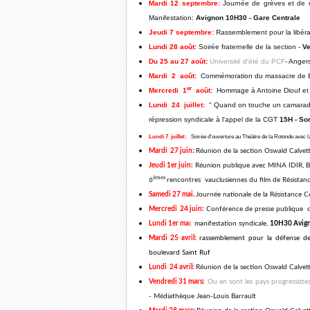
Mardi 12 septembre:
Journée de grèves et de ma
Manifestation:
Avignon 10H30 - Gare Centrale
Jeudi 7 septembre:
Rassemblement pour la libér
Lundi 28 août:
Soirée fraternelle de la section -
Ve
Du 25 au 27 août:
Université d'été du PCF
- Anger
Mardi 2 août:
Commémoration du massacre de
er
Mercredi 1
août:
Hommage à Antoine Diouf et 
Lundi 24 juillet:
" Quand on touche un camarade 
répression syndicale à l'appel de la CGT
15H -
So
Lundi 7 juillet:
Soirée d'ouverture au
Théâtre de la Rotonde avec l
Mardi 27 juin:
Réunion de la section Oswald Calvett
Jeudi 1er juin:
Réunion publique avec MINA IDIR, Br
èmes
6
rencontres vauclusiennes du film de Résistan
Samedi 27 mai.
Journée nationale de la Résistanc
Mercredi 24 juin:
Conférence de presse publique 
Lundi 1er ma
i:
manifestation syndicale,
10H30 Avig
Mardi 25 avril:
rassemblement pour la défense d
boulevard Saint Ruf
Lundi 24 avril:
Réunion de la section Oswald Calvett
Vendredi 31 mars:
Ou en sont les pays progressiste
- Médiathèque Jean-Louis Barrault