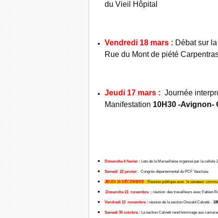
du Vieil Hôpital
Vendredi 18 mars
:
Débat sur la
Rue du Mont de piété Carpentra
Jeudi 17 mars
:
Journée interpr
Manifestation
10H30
-Avignon- 
Dimanche 6 février
:
Loto de la Marseillaise organisé par la cellule 
Samedi 22 janvier:
Congrès départemental du PCF Vaucluse
JEUDI 16 DÉCEMBRE
:
Réunion publique avec le sénateur commu
.
Dimanche 21 novembre
:
réunion des travailleurs avec Fabien 
Vendredi 12 novembre
:
réunion de la section Oswald Calvetti -
18
Samedi 30 octobre
:
La section Calvetti rend hommage aux camara