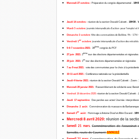
Mercredi 27 octobre
:
Préparation du congrès départemental -
18H
Jeudi 14 octobre
:
réunion de la section Oswald Calvetti -
18H30
-
V
Mardi 5 octobre:
journée intersyndicale d'action pour l'emploi et l
Dimanche 3 octobre:
fête des communistes de Bollène. 9h - 17H C
er
Vendredi 1
octobre:
journée intersyndicale d'action des retraités
ème
5-6-7 novembre 2021:
39
congrès du PCF
ème
27 juin 2021:
2
tour des élections départementales et régionales
er
20 juin 2021:
1
tour des élections départementales et régionales
7 au 9 mai 2021:
vote des communistes pour le choix à la présidentie
10-11 avril 2021 :
Conférence nationale sur la présidentielle
Jeudi 4 février 2021:
réunion de la section Oswald Calvetti - Zoom-
Mercredi 20 janvier 2021:
Rassemblement de solidarité avec Benoit
Vendredi 18 décembre 2020:
réunion de la section Oswald Calvetti 
Jeudi 17 septembre:
Des paroles aux actes! Journée interprofessi
Dimanche 2 août:
Commémoration du massacre de Barbarenqu
er
Samedi 1
août:
Hommage à Antoine Diouf et Albin Durand -
18H
Mercredi 8 avril 2020:
réunion de la secti
Samedi 21 mars.
Commémoration de l'assassinat 
Sarnette, route de Caumont
ANNULÉ