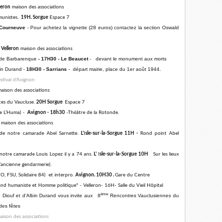
leron
maison des associations
unistes..
19H. Sorgue
Espace 7
Courneuve
- Pour achetez la vignette (28 euros) contactez la section Oswald
Velleron
maison des associations
 de Barbarenque
- 17H30 - Le Beaucet
- devant le monument aux morts​
n Durand -
18H30 -
Sarrians
- départ mairie, place du 1er août 1944.
stival d'Avignon
aison des associations
tes du Vaucluse.
20H Sorgue
Espace 7
de L’Huma) -
Avignon - 18h30
-Théâtre de la Rotonde.
maison des associations
de notre camarade Abel Sarnette.
L'
I
sle-sur-la-Sorgue 11H -
Rond point Abel
otre camarade Louis Lopez il y a 74 ans.
L'
I
sle-sur-la-Sorgue 10H
Sur les lieux
’ancienne gendarmerie).
O, FSU, Solidaire 84) et interpro.
Avignon. 10H30 .
Gare du Centre
d humaniste et Homme politique" - Velleron- 16H- Salle du Vieil Hôpital
éme
e Diouf et d'Albin Durand vous invite aux 8
Rencontres Vauclusiennes du
des fêtes
ison des associations