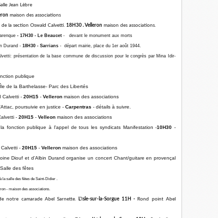
alle Jean Lèbre
eron
maison des associations
e de la section Oswald Calvetti.
18H30 . Velleron
maison des associations.
barenque
- 17H30 - Le Beaucet
- devant le monument aux morts​
n Durand -
18H30 -
Sarrians
- départ mairie, place du 1er août 1944.
etti: présentation de la base commune de discussion pour le congrès par Mina Idir-
nction publique
Île de la Barthelasse- Parc des Libertés
Calvetti -
20H15
-
Velleron
maison des associations
'Attac, poursuivie en justice -
Carpentras
- détails à suivre.
lvetti -
20H15
-
Velleon
maison des associations
fonction publique à l'appel de tous les syndicats Manifestation -
10H30
-
alvetti -
20H15
-
Velleron
maison des associations
oine Diouf et d'Albin Durand organise un concert Chant/guitare en provençal
Salle des fêtes
 salle des fêtes de Saint-Didier .
eron - maison des associations.
de notre camarade Abel Sarnette.
L'
I
sle-sur-la-Sorgue 11H -
Rond point Abel