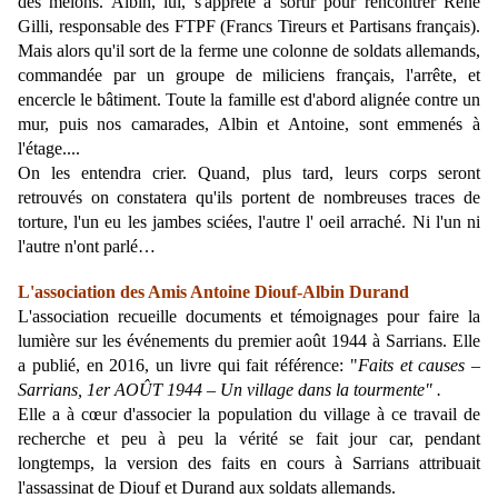
des melons. Albin, lui, s'apprête à sortir pour rencontrer René
Gilli, responsable des FTPF (Francs Tireurs et Partisans français).
Mais alors qu'il sort de la ferme une colonne de soldats allemands,
commandée par un groupe de miliciens français, l'arrête, et
encercle le bâtiment. Toute la famille est d'abord alignée contre un
mur, puis nos camarades, Albin et Antoine, sont emmenés à
l'étage....
On les entendra crier. Quand, plus tard, leurs corps seront
retrouvés on constatera qu'ils portent de nombreuses traces de
torture, l'un eu les jambes sciées, l'autre l' oeil arraché. Ni l'un ni
l'autre n'ont parlé…
L'association des Amis Antoine Diouf-Albin Durand
L'association recueille documents et témoignages pour faire la
lumière sur les événements du premier août 1944 à Sarrians. Elle
a publié, en 2016, un livre qui fait référence: "
Faits et causes –
Sarrians, 1er AOÛT 1944 – Un village dans la tourmente" .
Elle a à cœur d'associer la population du village à ce travail de
recherche et peu à peu la vérité se fait jour car, pendant
longtemps, la version des faits en cours à Sarrians attribuait
l'assassinat de Diouf et Durand aux soldats allemands.