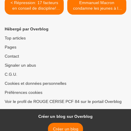
< Répression: 17 facteurs
Emmanuel Macron
en conseil de discipline!
condamne les jeunes à la
Appel au soutien de l'UD
précarité. MJCF >
CGT 84
Hébergé par Overblog
Top articles
Pages
Contact
Signaler un abus
C.G.U.
Cookies et données personnelles
Préférences cookies
Voir le profil de ROUGE CERISE PCF 84 sur le portail Overblog
Créer un blog sur Overblog
Créer un blog