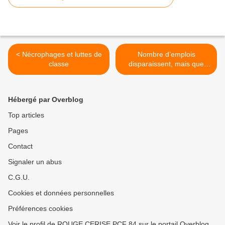
< Nécrophages et luttes de
Nombre d’emplois
classe
disparaissent, mais que
devient le travail? >
Hébergé par Overblog
Top articles
Pages
Contact
Signaler un abus
C.G.U.
Cookies et données personnelles
Préférences cookies
Voir le profil de ROUGE CERISE PCF 84 sur le portail Overblog