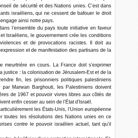
nseil de sécurité et des Nations unies. C'est dans
eants israéliens, qui ne cessent de bafouer le droit
 engage ainsi notre pays.
dans l'ensemble du pays toute initiative en faveur
 et Israéliens, le gouvernement crée les conditions
iolences et de provocations racistes. Il doit au
 d’expression et de manifestation des partisans de la
de meurtrière en cours. La France doit s'exprimer
a justice : la colonisation de Jérusalem-Est et de la
ndre fin, les prisonniers politiques palestiniens
r par Marwan Barghouti, les Palestiniens doivent
ières de 1967 et pouvoir vivres libres aux côtés de
oivent enfin cesser au sein de l'État d'Israël.
articulièrement les États-Unis, l'Union européenne
er toutes les résolutions des Nations unies en ce
ises contre le pouvoir israélien actuel, tant qu'il