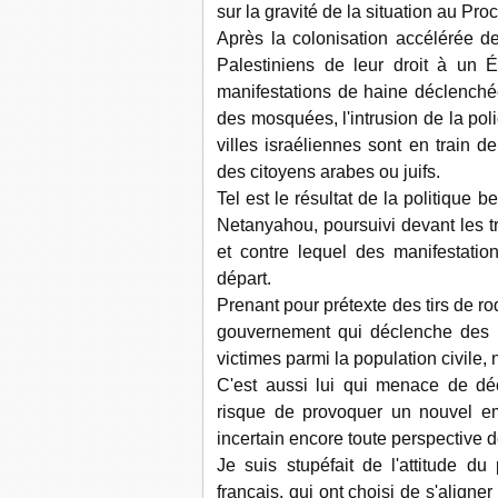
sur la gravité de la situation au Pro
Après la colonisation accélérée de
Palestiniens de leur droit à un É
manifestations de haine déclenchée
des mosquées, l'intrusion de la pol
villes israéliennes sont en train d
des citoyens arabes ou juifs.
Tel est le résultat de la politique 
Netanyahou, poursuivi devant les t
et contre lequel des manifestati
départ.
Prenant pour prétexte des tirs de roq
gouvernement qui déclenche des r
victimes parmi la population civile
C'est aussi lui qui menace de dé
risque de provoquer un nouvel em
incertain encore toute perspective d
Je suis stupéfait de l'attitude 
français, qui ont choisi de s'aligner