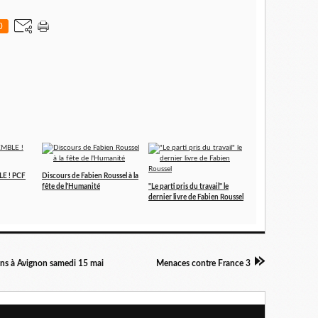
0
LE ! PCF
Discours de Fabien Roussel à la
fête de l'Humanité
"Le parti pris du travail" le
dernier livre de Fabien Roussel
ons à Avignon samedi 15 mai
Menaces contre France 3