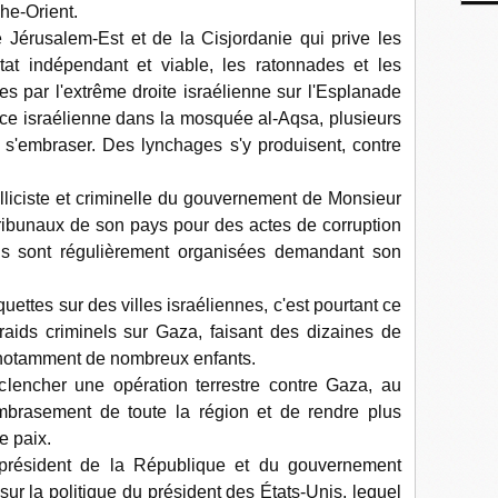
che-Orient.
 Jérusalem-Est et de la Cisjordanie qui prive les
tat indépendant et viable, les ratonnades et les
s par l'extrême droite israélienne sur l'Esplanade
ice israélienne dans la mosquée al-Aqsa, plusieurs
e s'embraser. Des lynchages s'y produisent, contre
belliciste et criminelle du gouvernement de Monsieur
ribunaux de son pays pour des actes de corruption
ons sont régulièrement organisées demandant son
uettes sur des villes israéliennes, c'est pourtant ce
aids criminels sur Gaza, faisant des dizaines de
, notamment de nombreux enfants.
clencher une opération terrestre contre Gaza, au
brasement de toute la région et de rendre plus
e paix.
du président de la République et du gouvernement
 sur la politique du président des États-Unis, lequel