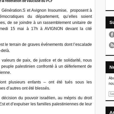
la fédération de Vaucluse du PCF
, Génération.S et Avignon Insoumise, proposent à
émocratiques du département, qu’elles soient
ques, de se joindre à un rassemblement unitaire de
samedi 15 mai à 17h à AVIGNON devant la cité
st le terrain de graves événements dont l’escalade
-delà.
 valeurs de paix, de justice et de solidarité, nous
 peuple palestinien confronté à un déferlement de
lienne.
Abo
ont plusieurs enfants – ont été tués sous les
nou
es d’autres ont été blessés.
E
a décision du pouvoir israélien, au mépris du droit
m
st et d’expulser les familles palestiniennes de leur
a
i