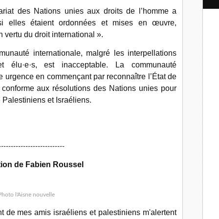
l
riat des Nations unies aux droits de l’homme a
si elles étaient ordonnées et mises en œuvre,
n vertu du droit international ».
munauté internationale, malgré les interpellations
et élu·e·s, est inacceptable. La communauté
oute urgence en commençant par reconnaître l’État de
on conforme aux résolutions des Nations unies pour
 Palestiniens et Israéliens.
---------------------------
tion de Fabien Roussel
Photo l'Aisne nouvelle
 de mes amis israéliens et palestiniens m'alertent