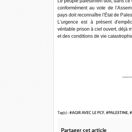
Le peuple palestinien doit, dans ce c
conformément au vote de l'Assemb
pays doit reconnaître l'État de Pale
L'urgence est à présent d'empêch
véritable prison à ciel ouvert, déj
et des conditions de vie catastrophi
------
Tag(s) :
#AGIR AVEC LE PCF
,
#PALESTINE
,
#
Partager cet article