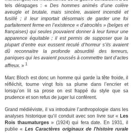
tels dérapages : «
Des hommes animés d’une colère
aveugle et brutale, mais sincère, avaient incendié et
fusillé ; il leur importait désormais de garder une foi
parfaitement ferme en l’existence « d’atrocités » (belges et
françaises) qui seules pouvaient donner à leur fureur une
apparence équitable ; il est permis de supposer que la
plupart d’entre eux eussent reculé d’horreur s’ils avaient
dû reconnaitre la profonde absurdité des terreurs,
paniques qui les avaient poussés à commettre tant d’actes
1
affreux.
»
Marc Bloch est donc un homme qui garde la tête froide, il
réfléchit, tourne vingt fois sa plume dans l’encrier et
lorsqu’on lit sa prose on est frappé du style que sa
prudence et son refus de juger lui confèrent.
Grand médiéviste, il va introduire l’anthropologie dans les
analyses historique qu’il conduit avec son livre sur «
Les
Rois thaumaturges
» (1924) qui fera date. En 1931, il
publie «
Les Caractères originaux de l'histoire rurale