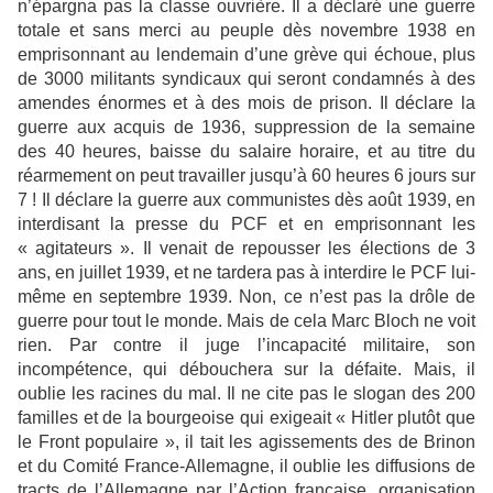
n’épargna pas la classe ouvrière. Il a déclaré une guerre
totale et sans merci au peuple dès novembre 1938 en
emprisonnant au lendemain d’une grève qui échoue, plus
de 3000 militants syndicaux qui seront condamnés à des
amendes énormes et à des mois de prison. Il déclare la
guerre aux acquis de 1936, suppression de la semaine
des 40 heures, baisse du salaire horaire, et au titre du
réarmement on peut travailler jusqu’à 60 heures 6 jours sur
7 ! Il déclare la guerre aux communistes dès août 1939, en
interdisant la presse du PCF et en emprisonnant les
« agitateurs ». Il venait de repousser les élections de 3
ans, en juillet 1939, et ne tardera pas à interdire le PCF lui-
même en septembre 1939. Non, ce n’est pas la drôle de
guerre pour tout le monde. Mais de cela Marc Bloch ne voit
rien. Par contre il juge l’incapacité militaire, son
incompétence, qui débouchera sur la défaite. Mais, il
oublie les racines du mal. Il ne cite pas le slogan des 200
familles et de la bourgeoise qui exigeait « Hitler plutôt que
le Front populaire », il tait les agissements des de Brinon
et du Comité France-Allemagne, il oublie les diffusions de
tracts de l’Allemagne par l’Action française, organisation