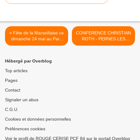
< Fête de la Marseillaise ce
CONFERENCE CHRISTIAN
dimanche 24 mai au Parc
ROTH - PERNES LES
des Libertés, Ile de la
FONTAINES le 10 JUILLET
Barthelasse - Avignon
2026 14H >
Hébergé par Overblog
Top articles
Pages
Contact
Signaler un abus
C.G.U.
Cookies et données personnelles
Préférences cookies
Voir le profil de ROUGE CERISE PCF 84 sur le portail Overblog