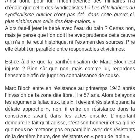
Ainsi donc pour lui, l’incompétence des militaires n’a
d’égale que celle des syndicalistes ! «
Les défaillances du
syndicalisme ouvrier n’ont pas été, dans cette guerre-ci,
plus niables que celle des état–majors.
»
Alors faut-il jeter le bébé avec l’eau du bain ? Certes non,
mais je pense que l’on doit lire avec prudence cette œuvre
qui n’a ni le recul historique, ni l’examen des sources. Pire
elle établit un parallèle entre responsables et victimes.
Est-ce à dire que la panthéonisation de Marc Bloch est
injuste ? Bien sûr que non, mais comme lui, regardons
l’ensemble afin de juger en connaissance de cause.
Marc Bloch entre en résistance au printemps 1943 après
l’invasion de la zone dite libre. Il a 57 ans. Alors balayons
les arguments fallacieux, tels « il devient résistant quand la
défaite approche », non, il entre en résistance dans la
conscience avant, dans les actes ensuite. L’important
demeure le fait qu’il agisse, c’est son honneur et sa gloire
que nous ne mettrons pas en parallèle avec des résistants
de la dernière heure, des résistants en « peau de lapin ».