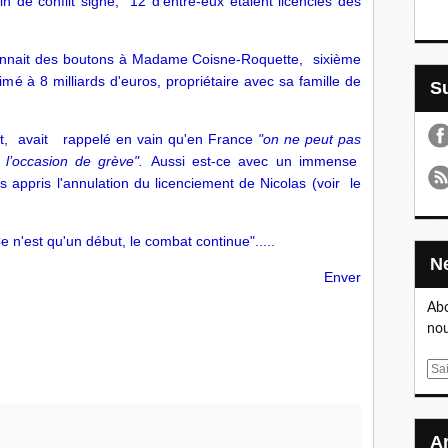
fin de conflit signé, 12 d'entre-eux étaient licenciés dès
donnait des boutons à Madame
Coisne-Roquette,
sixième
 à 8 milliards d'euros, propriétaire avec sa famille de
lot, avait rappelé en vain qu'en France
"on ne peut pas
à l’occasion de grève".
Aussi est-ce avec un immense
 appris l'annulation du licenciement de Nicolas (voir le
 n'est qu'un début, le combat continue".....
Enver
Abo
nou
E
m
a
i