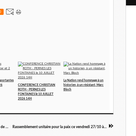
l
0
portantes
La Nation rend hommage à un
26
CONFERENCE CHRISTIAN
historien, à un résistant, Marc
ROTH - PERNES LES
Bloch
FONTAINES le 10 JUILLET
2026 14H
Ouvrons une nouvelle page du rassemblement de la gauche et des écologistes !
Rassemblement unitaire pour la paix ce vendredi 27/10 à 18h Cours J.JAURES à Avignon