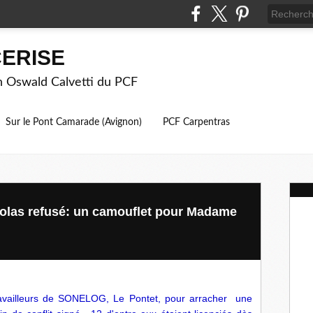
ERISE
on Oswald Calvetti du PCF
Sur le Pont Camarade (Avignon)
PCF Carpentras
colas refusé: un camouflet pour Madame
travailleurs de SONELOG, Le Pontet, pour arracher une