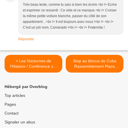
Trés beau texte, comme tu sais si bien les écrire.<br /> Ecrire
et exprimer ce ressenti : Ce vide et ce manque.<br /> Croiser
la même petite voiture blanche, passer du côté de son
appartement....<br /> Il est toujours avec nous !<br /> <br />
C'est un joli nom, Camarade !<br /> <br /> Fraternita !
Répondre
< Les Nocturnes de
Stop au blocus de Cuba
l'Histoire / Conférence sur
Rassemblement Place
la Résistance en Vaucluse :
CarnotAvignon 11 Avril 15H
la présence et le rôle des
>
résistantes durant la
Hébergé par Overblog
Seconde Guerre mondiale -
Mercredi 25 Mars
Top articles
Pages
Contact
Signaler un abus