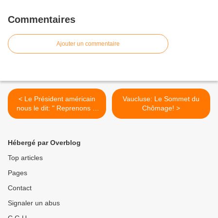
Commentaires
Ajouter un commentaire
< Le Président américain
Vaucluse: Le Sommet du
nous le dit: " Reprenons le
Chômage! >
pouvoir aux banques".
Carpentras le 10 décembre
à 15H
Hébergé par Overblog
Top articles
Pages
Contact
Signaler un abus