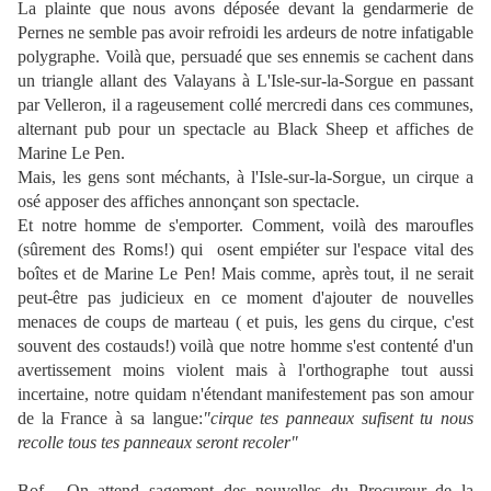
La plainte que nous avons déposée devant la gendarmerie de
Pernes ne semble pas avoir refroidi les ardeurs de notre infatigable
polygraphe. Voilà que, persuadé que ses ennemis se cachent dans
un triangle allant des Valayans à L'Isle-sur-la-Sorgue en passant
par Velleron, il a rageusement collé mercredi dans ces communes,
alternant pub pour un spectacle au Black Sheep et affiches de
Marine Le Pen.
Mais, les gens sont méchants, à l'Isle-sur-la-Sorgue, un cirque a
osé apposer des affiches annonçant son spectacle.
Et notre homme de s'emporter. Comment, voilà des maroufles
(sûrement des Roms!) qui osent empiéter sur l'espace vital des
boîtes et de Marine Le Pen! Mais comme, après tout, il ne serait
peut-être pas judicieux en ce moment d'ajouter de nouvelles
menaces de coups de marteau ( et puis, les gens du cirque, c'est
souvent des costauds!) voilà que notre homme s'est contenté d'un
avertissement moins violent mais à l'orthographe tout aussi
incertaine, notre quidam n'étendant manifestement pas son amour
de la France à sa langue:
"cirque tes panneaux sufisent tu nous
recolle tous tes panneaux seront recoler"
Bof... On attend sagement des nouvelles du Procureur de la