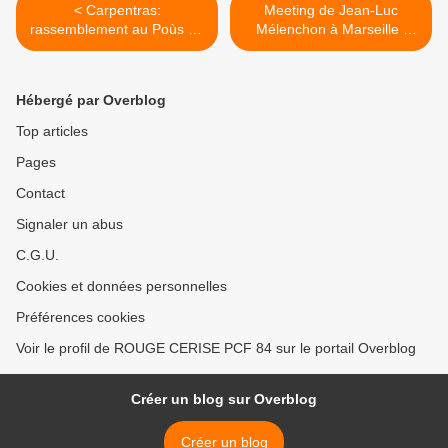
< Carpentras:
Meeting de Jean-Luc
rassemblement au Poùs du
Mélenchon à Marseille !
Plan vendredi 23 Mars. Un
Inscrivez vous pour les cars
appel de la CNL
! On lâchera rien, le 14 avril
on y sera ! >
Hébergé par Overblog
Top articles
Pages
Contact
Signaler un abus
C.G.U.
Cookies et données personnelles
Préférences cookies
Voir le profil de ROUGE CERISE PCF 84 sur le portail Overblog
Créer un blog sur Overblog
Créer un blog