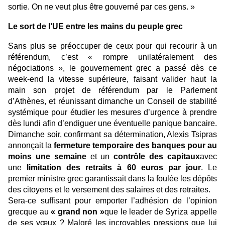
sortie. On ne veut plus être gouverné par ces gens. »
Le sort de l’UE entre les mains du peuple grec
Sans plus se préoccuper de ceux pour qui recourir à un
référendum, c’est « rompre unilatéralement des
négociations », le gouvernement grec a passé dès ce
week-end la vitesse supérieure, faisant valider haut la
main son projet de référendum par le Parlement
d’Athènes, et réunissant dimanche un Conseil de stabilité
systémique pour étudier les mesures d’urgence à prendre
dès lundi afin d’endiguer une éventuelle panique bancaire.
Dimanche soir, confirmant sa détermination, Alexis Tsipras
annonçait la
fermeture temporaire des banques pour au
moins une semaine
et un
contrôle des capitaux
avec
une
limitation des retraits à 60 euros par jour
. Le
premier ministre grec garantissait dans la foulée les dépôts
des citoyens et le versement des salaires et des retraites.
Sera-ce suffisant pour emporter l’adhésion de l’opinion
grecque au
« grand non »
que le leader de Syriza appelle
de ses vœux ? Malgré les incroyables pressions que lui