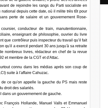
l
nt de rejoindre les rangs du Parti socialiste en
ational depuis cette date, où il milite très tôt pour
sans perte de salaire et un gouvernement Rose-
coursier, conducteur de train, manutentionnaire,
xiliaire, enseignant de philosophie, ouvrier du livre
nt que contrôleur puis inspecteur du travail qu’il fait
ion qu'il a exercé pendant 30 ans jusqu'à sa retraite
 de nombreux livres, rédacteur en chef de la revue
2 et membre de la CGT et d'Attac.
t surtout connu dans les médias après son coup de
LCI) suite à l'affaire Cahuzac.
re de ce qu'on appelle la gauche du PS mais reste
u droit des salariés.
avail dans un gouvernement de gauche.
ec François Hollande, Manuel Valls et Emmanuel