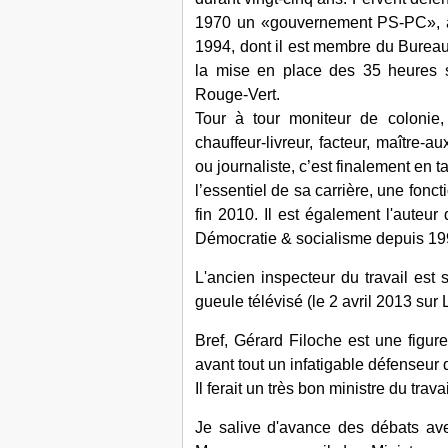
1970 un «gouvernement PS-PC», ava
1994, dont il est membre du Bureau n
la mise en place des 35 heures 
Rouge-Vert.
Tour à tour moniteur de colonie, 
chauffeur-livreur, facteur, maître-au
ou journaliste, c’est finalement en ta
l’essentiel de sa carrière, une fonct
fin 2010. Il est également l'auteur
Démocratie & socialisme depuis 199
L'ancien inspecteur du travail es
gueule télévisé (le 2 avril 2013 sur 
Bref, Gérard Filoche est une figu
avant tout un infatigable défenseur d
Il ferait un très bon ministre du tr
Je salive d'avance des débats av