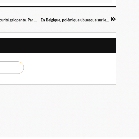
Facholand sur Vaucluse! Chronique d'une insécurité galopante. Par Roger Martin
En Belgique, polémique ubuesque sur les réfugiés