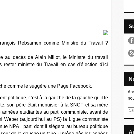
 François Rebsamen comme Ministre du Travail ?
e au décès de Alain Millot, le Ministre du travail
ester ministre du Travail en cas d'élection d'ici
Filoche comme le suggère une Page Facebook.
Abo
politique, c’est à la gauche de la gauche qu'il le
nou
e, son père était menuisier à la SNCF et sa mère
E
s années étudiantes au parti communiste, avant de
m
nri Weber (aujourd'hui au PS) la Ligue communiste
a
ue NPA , parti dont il siégera au bureau politique
i
nseur de la gauche unitaire, il prône dès les années