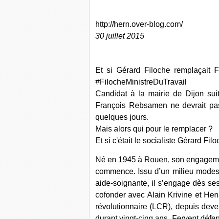
http://hern.over-blog.com/
30 juillet 2015
Et si Gérard Filoche remplaçait
#FilocheMinistreDuTravail
Candidat à la mairie de Dijon suit
François Rebsamen ne devrait pas r
quelques jours.
Mais alors qui pour le remplacer ?
Et si c'était le socialiste Gérard 
Né en 1945 à Rouen, son engagement 
commence. Issu d’un milieu modest
aide-soignante, il s’engage dès se
cofonder avec Alain Krivine et He
révolutionnaire (LCR), depuis deven
durant vingt-cinq ans. Fervent défe