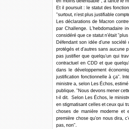
en moins défendable", a lancé le mi
Et il poursuit : le statut des foncti
"surtout, n'est plus justifiable comp
Les déclarations de Macron contre l
par Challenge. L'hebdomadaire indi
considéré que ce statut n'était "plu
Défendant son idée d'une société di
protégés et d'autres sans aucune p
pas justifier que quelqu'un qui tr
contractuel en CDD et que quelqu'
dans le développement économique
justification fonctionnelle à ça". In
ministre a, selon Les Échos, estimé 
publique. "Nous devons mener cette 
t-il dit. Selon Les Échos, le minist
en stigmatisant celles et ceux qui tr
choses de manière moderne et en
première chose qu'on nous dira, c'e
pas, non".