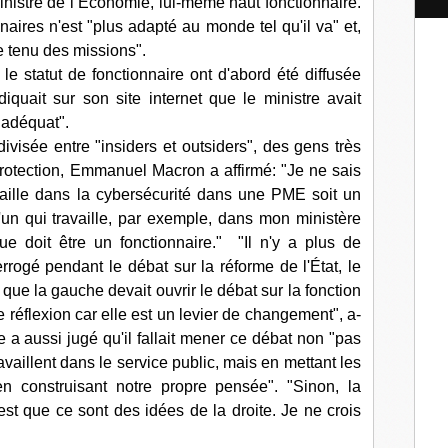
nistre de l’Économie, lui-même haut fonctionnaire.
l
onnaires n'est "plus adapté au monde tel qu'il va" et,
te tenu des missions".
e statut de fonctionnaire ont d'abord été diffusée
quait sur son site internet que le ministre avait
s adéquat".
visée entre "insiders et outsiders", des gens très
rotection, Emmanuel Macron a affirmé: "Je ne sais
availle dans la cybersécurité dans une PME soit un
un qui travaille, par exemple, dans mon ministère
 doit être un fonctionnaire." "Il n'y a plus de
terrogé pendant le débat sur la réforme de l'État, le
que la gauche devait ouvrir le débat sur la fonction
réflexion car elle est un levier de changement", a-
re a aussi jugé qu'il fallait mener ce débat non "pas
availlent dans le service public, mais en mettant les
 construisant notre propre pensée". "Sinon, la
st que ce sont des idées de la droite. Je ne crois