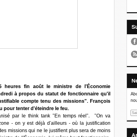
 heures fin août le ministre de l'Économie
edi à propos du statut de fonctionnaire qu'il
Abo
justifiable compte tenu des missions". François
nou
 pour tenter d'éteindre le feu.
E
ganisé par le think tank "En temps réel". "On va
m
e - on y est déjà d'ailleurs - où la justification
a
des missions qui ne le justifient plus sera de moins
i