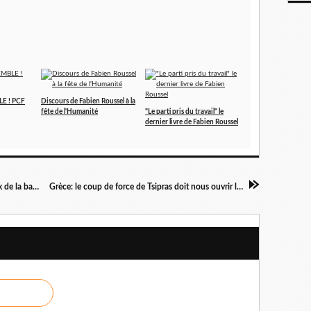
LE ! PCF
Discours de Fabien Roussel à la
fête de l'Humanité
"Le parti pris du travail" le
dernier livre de Fabien Roussel
Résultats du vote des communistes sur le choix de la base commune du 37ème Congrès
Grèce: le coup de force de Tsipras doit nous ouvrir les yeux. Tribune libre d' Enver