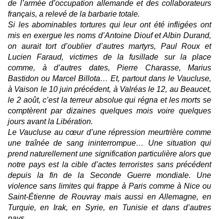
de l’armée d’occupation allemande et des collaborateurs
français, a relevé de la barbarie totale.
Si les abominables tortures qui leur ont été infligées ont
mis en exergue les noms d’Antoine Diouf et Albin Durand,
on aurait tort d’oublier d’autres martyrs, Paul Roux et
Lucien Faraud, victimes de la fusillade sur la place
comme, à d’autres dates, Pierre Charasse, Marius
Bastidon ou Marcel Billota… Et, partout dans le Vaucluse,
à Vaison le 10 juin précédent, à Valréas le 12, au Beaucet,
le 2 août, c’est la terreur absolue qui régna et les morts se
comptèrent par dizaines quelques mois voire quelques
jours avant la Libération.
Le Vaucluse au cœur d’une répression meurtrière comme
une traînée de sang ininterrompue… Une situation qui
prend naturellement une signification particulière alors que
notre pays est la cible d’actes terroristes sans précédent
depuis la fin de la Seconde Guerre mondiale. Une
violence sans limites qui frappe à Paris comme à Nice ou
Saint-Étienne de Rouvray mais aussi en Allemagne, en
Turquie, en Irak, en Syrie, en Tunisie et dans d’autres
pays.