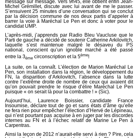
message sur message. Vers 9h45, elle obtient enfin Jean-
Michel Grémillet, discute avec lui avant de me le passer.
S’ensuivent 25 minutes d’une conversation qui se conclut
par la décision commune de nos deux partis d’appeler à
barrer la voie à Maréchal Le Pen et donc à voter pour le
candidat UMP.
L’après-midi, j’apprends par Radio Bleu Vaucluse que le
Parti de gauche a décidé de soutenir Catherine Arkilovitch,
laquelle s’est maintenue malgré le désaveu du PS
national, conscient qu’un ignoble marché a été passé
ème
entre la 3
circonscription et la 5
!
ème
La suite, on la connaît. L’élection de Marion Maréchal Le
Pen, son installation dans la région, le développement du
FN, la disparition d’Arkilovitch, l’absence dans la lutte
contre l’extrême droite de nombre de ceux qui avaient dit
qu’on pouvait prendre le risque d’élire Maréchal Le Pen
puisque « on serait là pour la combattre ! » (Sic).
Aujourd’hui, Laurence Boissier, candidate France
Insoumise, déclare tout de go et sans états d’âme qu’elle
ne fera rien pour empêcher l’élection d’Hervé de Lépineau,
qui n’est pourtant pas acquise à en juger par les discordes
internes au FN et à l’échec relatif de Marine Le Pen à
Carpentras.
Ainsi la leçon de 2012 n’aurait-elle servi à rien ? Pire, cela