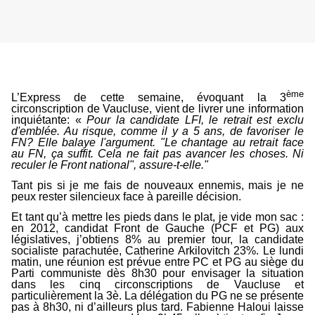
ème
L’Express de cette semaine, évoquant la 3
circonscription de Vaucluse, vient de livrer une information
inquiétante: «
Pour la candidate LFI, le retrait est exclu
d'emblée. Au risque, comme il y a 5 ans, de favoriser le
FN? Elle balaye l'argument. "Le chantage au retrait face
au FN, ça suffit. Cela ne fait pas avancer les choses. Ni
reculer le Front national", assure-t-elle."
Tant pis si je me fais de nouveaux ennemis, mais je ne
peux rester silencieux face à pareille décision.
Et tant qu’à mettre les pieds dans le plat, je vide mon sac :
en 2012, candidat Front de Gauche (PCF et PG) aux
législatives, j’obtiens 8% au premier tour, la candidate
socialiste parachutée, Catherine Arkilovitch 23%. Le lundi
matin, une réunion est prévue entre PC et PG au siège du
Parti communiste dès 8h30 pour envisager la situation
dans les cinq circonscriptions de Vaucluse et
particulièrement la 3è. La délégation du PG ne se présente
pas à 8h30, ni d’ailleurs plus tard. Fabienne Haloui laisse