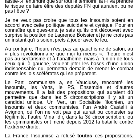
laisse-t-il entendre que sur tout le territoire, la FI va prendre
le risque de faire élire des députés FN qui auraient pu ne
pas l’être ?
Je ne veux pas croire que tous les Insoumis soient en
accord avec cette politique suicidaire et cynique. Pour en
connaître quelques-uns, je sais qu’ils ont découvert avec
surprise la position de Laurence Boissier et je ne crois pas
un instant qu’ils soient prêts à jouer avec le feu.
Au contraire, l’heure n’est pas au gauchisme de salon, au
« plus révolutionnaire que moi tu meurs », l’heure n’est
pas au sectarisme et à l’anathème, mais à l’union de tous
ceux qui, à gauche, veulent jeter les bases d’une union
indispensable qui permettra demain de mener le combat
contre les lois scélérates qui se préparent.
Le Parti communiste a, en Vaucluse, rencontré les
Insoumis, les Verts, le PS, Ensemble et d’autres
mouvements. Il a fait des propositions qui auraient dû
permettre que dans les 5 circonscriptions il y ait un
candidat unique. Un Vert, un Socialiste filochien, un
Insoumis et deux communistes, l’un André Castelli à
Avignon, où l’on ne voit pas qui aurait pu contester sa
légitimité, l’autre Mina Idir, dans la 3è circonscription, où
les communistes ont mené depuis 2012 la bataille contre
l’extrême droite.
La France Insoumise a refusé
toutes
ces propositions.