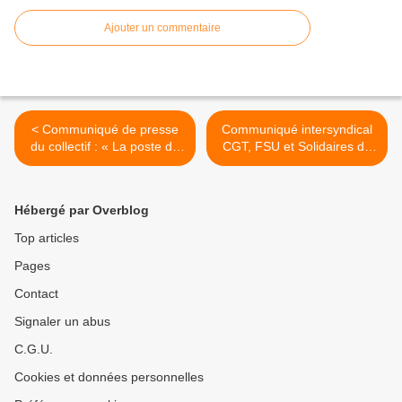
Ajouter un commentaire
< Communiqué de presse
Communiqué intersyndical
du collectif : « La poste de
CGT, FSU et Solidaires du
notre village en danger » de
Vaucluse, Avignon, 2 juin
Châteauneuf de Gadagne.
2017 >
Hébergé par Overblog
Top articles
Pages
Contact
Signaler un abus
C.G.U.
Cookies et données personnelles