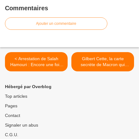
Commentaires
Ajouter un commentaire
< Arrestation de Salah
Gilbert Cette, la carte
Hamouri : Encore une fois,
secrète de Macron qui
Israël se met hors la loi
prône un SMIC par région
(PCF)
et par âge ! >
Hébergé par Overblog
Top articles
Pages
Contact
Signaler un abus
C.G.U.