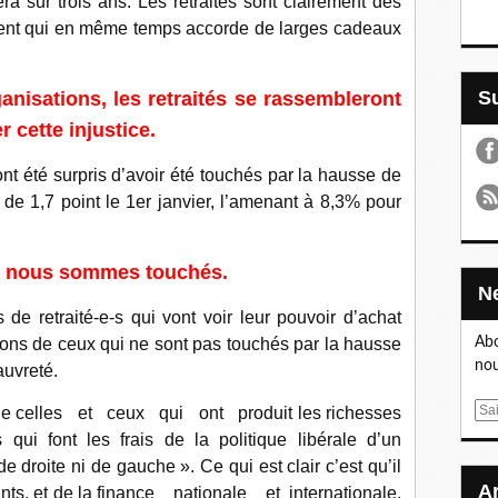
era sur trois ans. Les retraités sont clairement des
sident qui en même temps accorde de larges cadeaux
anisations, les retraités se rassembleront
r cette injustice.
ont été surpris d’avoir été touchés par la hausse de
de 1,7 point le 1er janvier, l’amenant à 8,3% pour
re nous sommes touchés.
 de retraité-e-s qui vont voir leur pouvoir d’achat
lions de ceux qui ne sont pas touchés par la hausse
Abo
nou
auvreté.
E
é de celles et ceux qui ont produit les richesses
m
qui font les frais de la politique libérale d’un
a
de droite ni de gauche ». Ce qui est clair c’est qu’il
i
nts, et de la finance nationale et internationale.