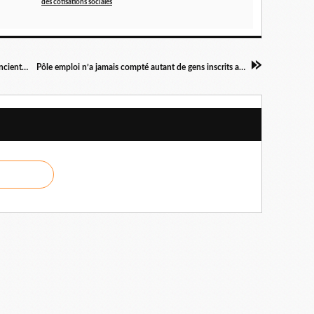
des cotisations sociales
Comment faire en sorte que des salariés se licencient eux-mêmes : la méthode Pimkie
Pôle emploi n’a jamais compté autant de gens inscrits au chômage : 6.714.000 personnes