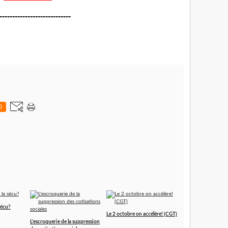
----------------------------
0
sécu?
Le 2 octobre on accélère! (CGT)
L'escroquerie de la suppression