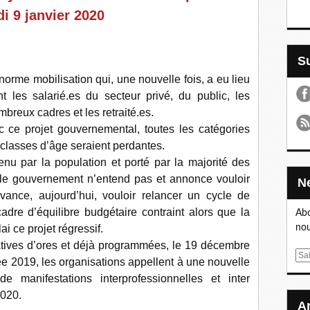
i 9 janvier 2020
’énorme mobilisation qui, une nouvelle fois, a eu lieu
 les salarié.es du secteur privé, du public, les
mbreux cadres et les retraité.es.
c ce projet gouvernemental, toutes les catégories
 classes d’âge seraient perdantes.
u par la population et porté par la majorité des
 le gouvernement n’entend pas et annonce vouloir
avance, aujourd’hui, vouloir relancer un cycle de
dre d’équilibre budgétaire contraint alors que la
Abo
ai ce projet régressif.
nou
atives d’ores et déjà programmées, le 19 décembre
E
née 2019, les organisations appellent à une nouvelle
m
 manifestations interprofessionnelles et inter
a
2020.
i