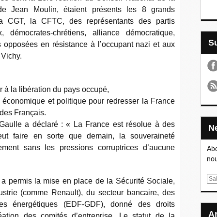
de Jean Moulin, étaient présents les 8 grands
a CGT, la CFTC, des représentants des partis
, démocrates-chrétiens, alliance démocratique,
es opposées en résistance à l’occupant nazi et aux
 Vichy.
r à la libération du pays occupé,
 économique et politique pour redresser la France
 des Français.
aulle a déclaré : « La France est résolue à des
veut faire en sorte que demain, la souveraineté
rement sans les pressions corruptrices d’aucune
Abo
nou
E
 permis la mise en place de la Sécurité Sociale,
m
dustrie (comme Renault), du secteur bancaire, des
a
ces énergétiques (EDF-GDF), donné des droits
i
ation des comités d’entreprise. Le statut de la