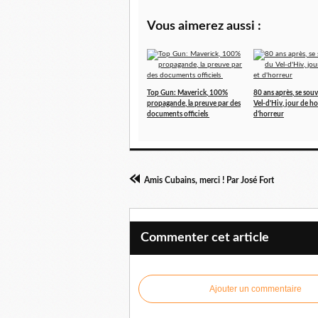
Vous aimerez aussi :
Top Gun: Maverick, 100%
80 ans après, se sou
propagande, la preuve par des
Vel-d'Hiv, jour de ho
documents officiels
d'horreur
Amis Cubains, merci ! Par José Fort
Commenter cet article
Ajouter un commentaire