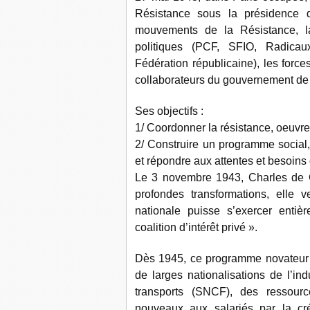
Résistance sous la présidence 
mouvements de la Résistance, l
politiques (PCF, SFIO, Radicaux
Fédération républicaine), les forc
collaborateurs du gouvernement de
Ses objectifs :
1/ Coordonner la résistance, oeuvre
2/ Construire un programme social,
et répondre aux attentes et besoins
Le 3 novembre 1943, Charles de G
profondes transformations, elle 
nationale puisse s’exercer entiè
coalition d’intérêt privé ».
Dès 1945, ce programme novateur a
de larges nationalisations de l’in
transports (SNCF), des ressour
nouveaux aux salariés par la cré