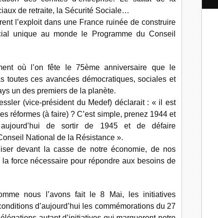
l
iaux de retraite, la Sécurité Sociale…
nt l’exploit dans une France ruinée de construire
ial unique au monde le Programme du Conseil
oment où l’on fête le 75ème anniversaire que le
s toutes ces avancées démocratiques, sociales et
ays un des premiers de la planète.
ler (vice-président du Medef) déclarait : « il est
es réformes (à faire) ? C’est simple, prenez 1944 et
 aujourd’hui de sortir de 1945 et de défaire
nseil National de la Résistance ».
liser devant la casse de notre économie, de nos
r la force nécessaire pour répondre aux besoins de
mme nous l’avons fait le 8 Mai, les initiatives
conditions d’aujourd’hui les commémorations du 27
élégations autant d’initiatives qui marqueront notre