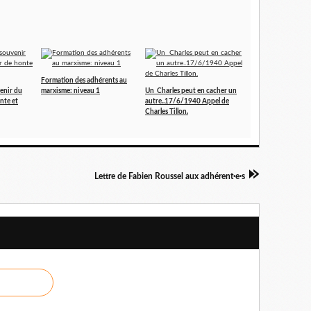
Formation des adhérents au
venir du
marxisme: niveau 1
Un Charles peut en cacher un
nte et
autre..17/6/1940 Appel de
Charles Tillon.
Lettre de Fabien Roussel aux adhérent·e·s