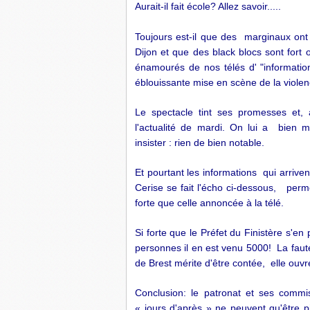
Aurait-il fait école? Allez savoir.....
Toujours est-il que des marginaux on
Dijon et que des black blocs sont fort
énamourés de nos télés d' "informatio
éblouissante mise en scène de la violenc
Le spectacle tint ses promesses et, 
l'actualité de mardi. On lui a bien
insister : rien de bien notable.
Et pourtant les informations qui arrive
Cerise se fait l'écho ci-dessous, perme
forte que celle annoncée à la télé.
Si forte que le Préfet du Finistère s'e
personnes il en est venu 5000! La faute
de Brest mérite d'être contée, elle ouvre
Conclusion: le patronat et ses commi
« jours d'après » ne peuvent qu'être pi