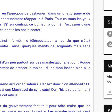
t eu l'à-propos de castagner dans un ghetto pauvre de
 opportunément réapparus à Paris. Tout ça sous les yeux
n (?)" en continu, ce qui leur a donné l'occasion d'une
e dont elles ont le secret.
ainsi informé, le téléspectateur a conclu que c'était
 montré aussi quelques manifs de soignants mais sans
nt d'un peu partout sur ces manifestations, et dont Rouge
ttent de dresser le tableau d'une mobilisation bien plus
Abo
nou
n prend aux organisateurs. Pensez donc : on attendait 500
 à ces Machiavel de syndicats! Oui, l'histoire de la manif
E
 cet article.
m
a
s du gouvernement font tout pour faire croire que les
i
res que « les jour d'avant ». Les manifestants n'étaient