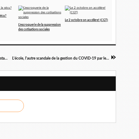
sécu?
Le 2 octobre on accélère! (CGT)
L'escroquerie de la suppression
des cotisations sociales
Santé: masqués mais pas muselés 3500 manifestants à Avignon
L'école, l'autre scandale de la gestion du COVID-19 par le gouvernement