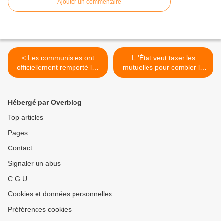
Ajouter un commentaire
< Les communistes ont
L 'État veut taxer les
officiellement remporté les
mutuelles pour combler le
élections en République
trou de la Sécu. La CGT >
Coopérative du Guyana.
Hébergé par Overblog
Top articles
Pages
Contact
Signaler un abus
C.G.U.
Cookies et données personnelles
Préférences cookies