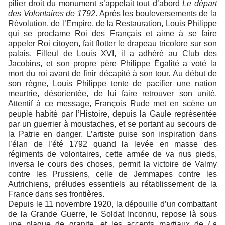
pilier droit du monument s’appelait tout d’abord
Le départ
des Volontaires de 1792
. Après les bouleversements de la
Révolution, de l’Empire, de la Restauration, Louis Philippe
qui se proclame Roi des Français et aime à se faire
appeler Roi citoyen, fait flotter le drapeau tricolore sur son
palais. Filleul de Louis XVI, il a adhéré au Club des
Jacobins, et son propre père Philippe Égalité a voté la
mort du roi avant de finir décapité à son tour. Au début de
son règne, Louis Philippe tente de pacifier une nation
meurtrie, désorientée, de lui faire retrouver son unité.
Attentif à ce message, François Rude met en scène un
peuple habité par l’Histoire, depuis la Gaule représentée
par un guerrier à moustaches, et se portant au secours de
la Patrie en danger. L’artiste puise son inspiration dans
l’élan de l’été 1792 quand la levée en masse des
régiments de volontaires, cette armée de va nus pieds,
inversa le cours des choses, permit la victoire de Valmy
contre les Prussiens, celle de Jemmapes contre les
Autrichiens, préludes essentiels au rétablissement de la
France dans ses frontières.
Depuis le 11 novembre 1920, la dépouille d’un combattant
de la Grande Guerre, le Soldat Inconnu, repose là sous
une plaque de granite, et les accents martiaux de
La