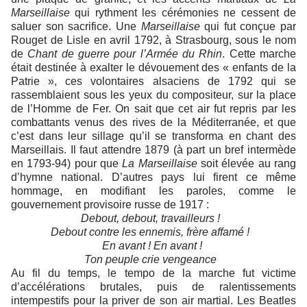
Marseillaise
qui rythment les cérémonies ne cessent de
saluer son sacrifice. Une
Marseillaise
qui fut conçue par
Rouget de Lisle en avril 1792, à Strasbourg, sous le nom
de
Chant de guerre pour l’Armée du Rhin
. Cette marche
était destinée à exalter le dévouement des « enfants de la
Patrie », ces volontaires alsaciens de 1792 qui se
rassemblaient sous les yeux du compositeur, sur la place
de l’Homme de Fer. On sait que cet air fut repris par les
combattants venus des rives de la Méditerranée, et que
c’est dans leur sillage qu’il se transforma en chant des
Marseillais. Il faut attendre 1879 (à part un bref intermède
en 1793-94) pour que
La Marseillaise
soit élevée au rang
d’hymne national. D’autres pays lui firent ce même
hommage, en modifiant les paroles, comme le
gouvernement provisoire russe de 1917 :
Debout, debout, travailleurs !
Debout contre les ennemis, frère affamé !
En avant ! En avant !
Ton peuple crie vengeance
Au fil du temps, le tempo de la marche fut victime
d’accélérations brutales, puis de ralentissements
intempestifs pour la priver de son air martial. Les Beatles