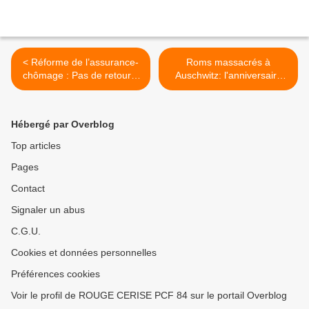
< Réforme de l’assurance-
Roms massacrés à
chômage : Pas de retour à
Auschwitz: l'anniversaire
l’anormal, nous exigeons
tragique du 2 août 1944 >
une nouvelle convention!
Hébergé par Overblog
Top articles
Pages
Contact
Signaler un abus
C.G.U.
Cookies et données personnelles
Préférences cookies
Voir le profil de ROUGE CERISE PCF 84 sur le portail Overblog