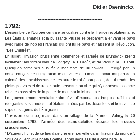
Didier Daeninckx
-----------------------------------------
1792:
L'ensemble de l'Europe centrale se coalise contre la France révolutionnaire.
Les États allemands et la puissante Prusse se préparent à envahir le pays
avec l'aide de nobles Français qui ont fui le pays et haïssent la Révolution,
"Les Émigrés".
En juillet, l'invasion prussienne commence et l'armée de Brunswick prend
facilement les forteresses de Longwy, le 13 août, et de Verdun le 30 août.
Quelques semaines plus tôt le manifeste de Brunswick — rédigé par un
noble français de l'Émigration, le chevalier de Limon — avait fait part de la
volonté des envahisseurs de restaurer le roi à son poste, de lui rendre les
pleins pouvoirs et de traiter toute personne ou ville qui s'y opposerait comme
rebelles passibles de la peine de mort par la loi martiale.
Le gouvernement révolutionnaire lève d'importantes troupes fraîches et
réorganise ses armées, qui étaient minées par les désertions et le travail de
sape des agents de l’Émigration.
L'invasion continue, mais, dans un village de la Marne,
Valmy, le 20
septembre 1792, l'armée des sans-culottes écrase les troupes
prussiennes .
" D'aujourd'hui et de ce lieu date une ère nouvelle dans l'histoire du monde ".
Voilà ce qu'écrivit le poète Goethe, après avoir assisté à cette bataille .