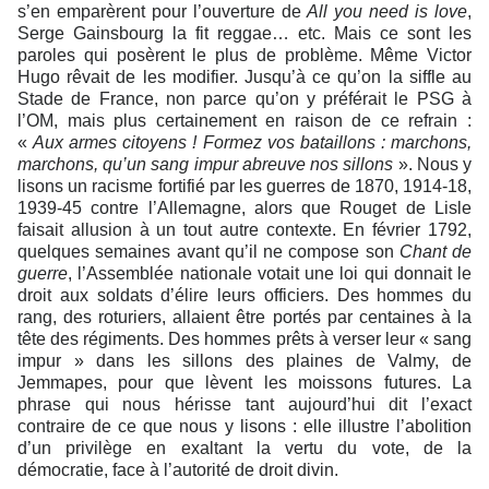
s’en emparèrent pour l’ouverture de
All you need is love
,
Serge Gainsbourg la fit reggae… etc. Mais ce sont les
paroles qui posèrent le plus de problème. Même Victor
Hugo rêvait de les modifier. Jusqu’à ce qu’on la siffle au
Stade de France, non parce qu’on y préférait le PSG à
l’OM, mais plus certainement en raison de ce refrain :
«
Aux armes citoyens ! Formez vos bataillons : marchons,
marchons, qu’un sang impur abreuve nos sillons
». Nous y
lisons un racisme fortifié par les guerres de 1870, 1914-18,
1939-45 contre l’Allemagne, alors que Rouget de Lisle
faisait allusion à un tout autre contexte. En février 1792,
quelques semaines avant qu’il ne compose son
Chant de
guerre
, l’Assemblée nationale votait une loi qui donnait le
droit aux soldats d’élire leurs officiers. Des hommes du
rang, des roturiers, allaient être portés par centaines à la
tête des régiments. Des hommes prêts à verser leur « sang
impur » dans les sillons des plaines de Valmy, de
Jemmapes, pour que lèvent les moissons futures. La
phrase qui nous hérisse tant aujourd’hui dit l’exact
contraire de ce que nous y lisons : elle illustre l’abolition
d’un privilège en exaltant la vertu du vote, de la
démocratie, face à l’autorité de droit divin.