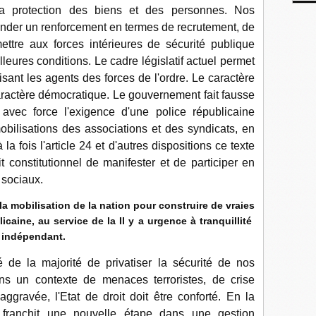
la protection des biens et des personnes. Nos
nder un renforcement en termes de recrutement, de
ettre aux forces intérieures de sécurité publique
lleures conditions. Le cadre législatif actuel permet
sant les agents des forces de l'ordre. Le caractère
 caractère démocratique. Le gouvernement fait fausse
r avec force l'exigence d'une police républicaine
bilisations des associations et des syndicats, en
a fois l'article 24 et d'autres dispositions ce texte
it constitutionnel de manifester et de participer en
 sociaux.
 la mobilisation de la nation pour construire de vraies
icaine, au service de la Il y a urgence à tranquillité
 indépendant.
de la majorité de privatiser la sécurité de nos
ns un contexte de menaces terroristes, de crise
 aggravée, l'Etat de droit doit être conforté. En la
i franchit une nouvelle étape dans une gestion