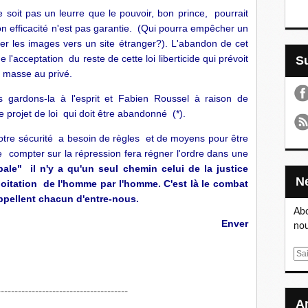
e soit pas un leurre que le pouvoir, bon prince, pourrait
son efficacité n'est pas garantie. (Qui pourra empêcher un
yer les images vers un site étranger?). L'abandon de cet
e l'acceptation du reste de cette loi liberticide qui prévoit
e masse au privé.
s gardons-la à l'esprit et Fabien Roussel à raison de
le projet de loi qui doit être abandonné (*).
tre sécurité a besoin de règles et de moyens pour être
 de compter sur la répression fera régner l'ordre dans une
bale" il n'y a qu'un seul chemin celui de la justice
ploitation de l'homme par l'homme. C'est là le combat
ppellent chacun d'entre-nous.
Abo
Enver
nou
E
m
a
-------------------------------------
i