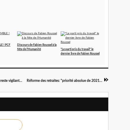
LE ! PCF
Discours de Fabien Roussel à la
fête de l'Humanité
"Le parti pris du travail" le
dernier livre de Fabien Roussel
Novembre noir en 1938, on n'oublie pas et on reste vigilants par Michel Etievent
Réforme des retraites: "priorité absolue de 2021" Bruno Le Maire