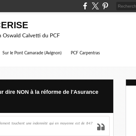
ERISE
on Oswald Calvetti du PCF
Sur le Pont Camarade (Avignon)
PCF Carpentras
ur dire NON à la réforme de l'Asurance
lement touchent une indemnité qui en moyenne est de 847