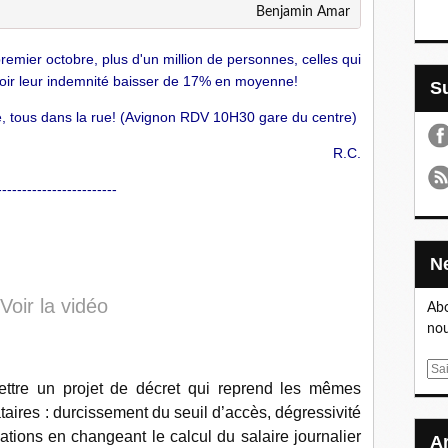
Benjamin Amar
mier octobre, plus d'un million de personnes, celles qui
oir leur indemnité baisser de 17% en moyenne!
e, tous dans la rue! (Avignon RDV 10H30 gare du centre)
R.C.
------------------------
Voir la vidéo
Abo
nou
E
ttre un projet de décret qui reprend les mêmes
m
ataires : durcissement du seuil d’accès, dégressivité
a
i
ations en changeant le calcul du salaire journalier