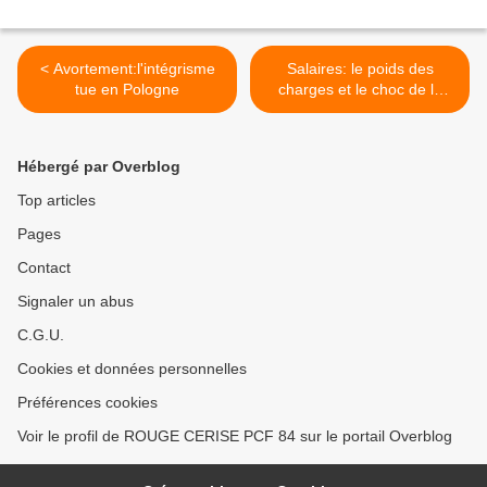
< Avortement:l'intégrisme
Salaires: le poids des
tue en Pologne
charges et le choc de la
réalité. (*) Par Laurent Brun
>
Hébergé par Overblog
Top articles
Pages
Contact
Signaler un abus
C.G.U.
Cookies et données personnelles
Préférences cookies
Voir le profil de ROUGE CERISE PCF 84 sur le portail Overblog