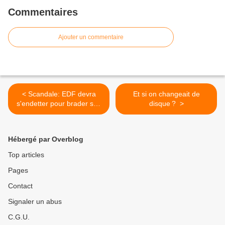
Commentaires
Ajouter un commentaire
< Scandale: EDF devra
Et si on changeait de
s'endetter pour brader son
disque ? >
courant au privé! (1)
Hébergé par Overblog
Top articles
Pages
Contact
Signaler un abus
C.G.U.