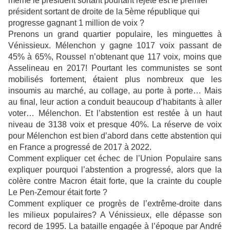
même le président sortant pourtant rejeté est le premier
président sortant de droite de la 5ème république qui
progresse gagnant 1 million de voix ?
Prenons un grand quartier populaire, les minguettes à
Vénissieux. Mélenchon y gagne 1017 voix passant de
45% à 65%, Roussel n’obtenant que 117 voix, moins que
Asselineau en 2017! Pourtant les communistes se sont
mobilisés fortement, étaient plus nombreux que les
insoumis au marché, au collage, au porte à porte… Mais
au final, leur action a conduit beaucoup d’habitants à aller
voter… Mélenchon. Et l’abstention est restée à un haut
niveau de 3138 voix et presque 40%. La réserve de voix
pour Mélenchon est bien d’abord dans cette abstention qui
en France a progressé de 2017 à 2022.
Comment expliquer cet échec de l’Union Populaire sans
expliquer pourquoi l’abstention a progressé, alors que la
colère contre Macron était forte, que la crainte du couple
Le Pen-Zemour était forte ?
Comment expliquer ce progrès de l’extrême-droite dans
les milieux populaires? A Vénissieux, elle dépasse son
record de 1995. La bataille engagée à l’époque par André