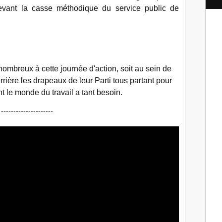
l
devant la casse méthodique du service public de
nombreux à cette journée d'action, soit au sein de
rrière les drapeaux de leur Parti tous partant pour
nt le monde du travail a tant besoin.
---------------------