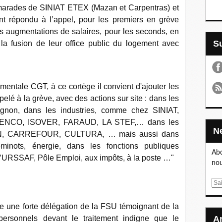
amarades de SINIAT ETEX (Mazan et Carpentras) et
nt répondu à l’appel, pour les premiers en grève
es augmentations de salaires, pour les seconds, en
 la fusion de leur office public du logement avec
entale CGT, à ce cortège il convient d'ajouter
les
elé à la grève, avec des actions sur site : dans les
gnon, dans les industries, comme chez SINIAT,
NCO, ISOVER, FARAUD, LA STEF,… dans les
, CARREFOUR, CULTURA, … mais aussi dans
minots, énergie, dans les fonctions publiques
Abo
 à l’URSSAF, Pôle Emploi, aux impôts, à la poste …"
nou
E
m
a
e une forte délégation de la FSU témoignant de la
i
personnels devant le traitement indigne que le