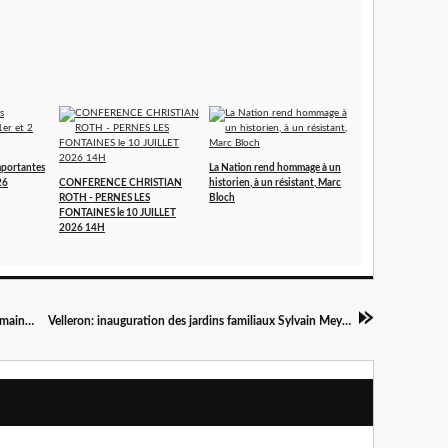
portantes
La Nation rend hommage à un
26
CONFERENCE CHRISTIAN
historien, à un résistant, Marc
ROTH - PERNES LES
Bloch
FONTAINES le 10 JUILLET
2026 14H
Salaires, emploi, retraites pour les pensions, demain grèves et manifestations. Le tract du PCF
Velleron: inauguration des jardins familiaux Sylvain Meyer (Commandant Gervais dans la Résistance)