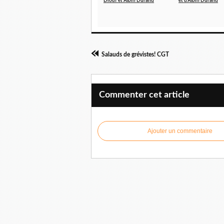
Diouf et Albin Durand
et d'Albin Durand
Salauds de grévistes! CGT
Commenter cet article
Ajouter un commentaire