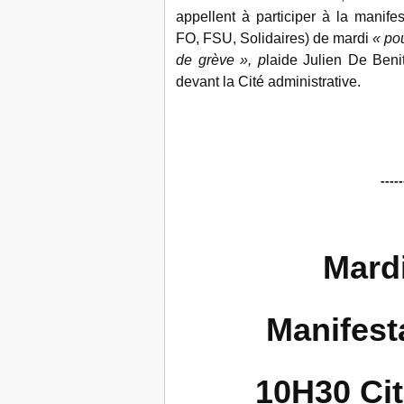
appellent à participer à la manifes
FO, FSU, Solidaires) de mardi
« pou
de grève », p
laide Julien De Ben
devant la Cité administrative.
-----
Mardi
Manifest
10H30 Cit