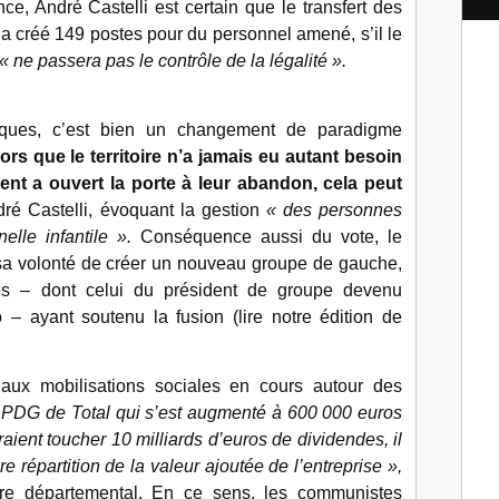
e, André Castelli est certain que le transfert des
l
a créé 149 postes pour du personnel amené, s’il le
« ne passera pas le contrôle de la légalité ».
iques, c’est bien un changement de paradigme
lors que le territoire n’a jamais eu autant besoin
ent a ouvert la porte à leur abandon, cela peut
dré Castelli, évoquant la gestion
« des personnes
elle infantile ».
Conséquence aussi du vote, le
 sa volonté de créer un nouveau groupe de gauche,
es – dont celui du président de groupe devenu
 – ayant soutenu la fusion (lire notre édition de
 aux mobilisations sociales en cours autour des
 PDG de Total qui s’est augmenté à 600 000 euros
aient toucher 10 milliards d’euros de dividendes, il
 répartition de la valeur ajoutée de l’entreprise »,
ire départemental. En ce sens, les communistes