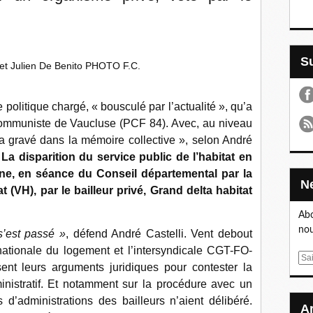
 et Julien De Benito PHOTO F.C.
e politique chargé, « bousculé par l’actualité », qu’a
 communiste de Vaucluse (PCF 84). Avec, au niveau
tera gravé dans la mémoire collective », selon André
:
La disparition du service public de l’habitat en
ine, en séance du Conseil départemental par la
t (VH), par le bailleur privé, Grand delta habitat
Abo
nou
s’est passé »
, défend André Castelli. Vent debout
 nationale du logement et l’intersyndicale CGT-FO-
E
t leurs arguments juridiques pour contester la
m
ministratif. Et notamment sur la procédure avec un
a
 d’administrations des bailleurs n’aient délibéré.
i