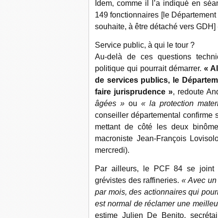
Idem, comme il l’a indiqué en séanc
149 fonctionnaires [le Département 
souhaite, à être détaché vers GDH]
Service public, à qui le tour ?
Au-delà de ces questions techn
politique qui pourrait démarrer.
« A
de services publics, le Départem
faire jurisprudence »
, redoute An
âgées »
ou
« la protection matern
conseiller départemental confirme
mettant de côté les deux binôm
macroniste Jean-François Lovisolo
mercredi).
Par ailleurs, le PCF 84 se joint
grévistes des raffineries.
« Avec un
par mois, des actionnaires qui pourr
est normal de réclamer une meilleure
estime Julien De Benito, secréta