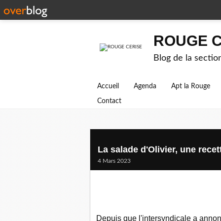
ROUGE C
Blog de la secti
Accueil
Agenda
Apt la Rouge
Contact
La salade d'Olivier, une rece
4 Mars 2023
Depuis que l'intersyndicale a annoncé