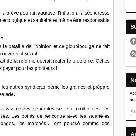
grève pourrait aggraver l'inflation, la sècheresse
e écologique et sanitaire et même être responsable
 ?
la bataille de l'opinion et ce gloubiboulga ne fait
 mouvement social.
ait de la réforme devrait régler le problème. Celles
s payer pour les profiteurs !
 les autres syndicats, sème les graines et prépare
Abo
salade.
nou
s assemblées générales se sont multipliées. De
E
sés. Les points de rencontre avec les salarié·es
m
s péages, les marchés… ont poussé comme des
a
i