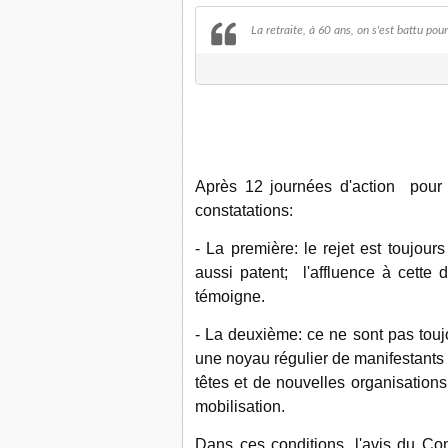
La retraite, à 60 ans, on s'est battu pou
Après 12 journées d'action pour d
constatations:
- La première: le rejet est toujour
aussi patent; l'affluence à cette
témoigne.
- La deuxième: ce ne sont pas toujo
une noyau régulier de manifestants 
têtes et de nouvelles organisations;
mobilisation.
Dans ces conditions, l'avis du Conse