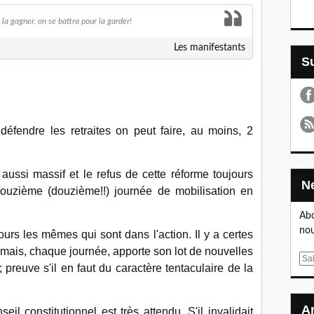
r la gagner, on se battra pour la garder!
Les manifestants
éfendre les retraites on peut faire, au moins, 2
s aussi massif et le refus de cette réforme toujours
 douzième (douzième!!) journée de mobilisation en
Abo
nou
urs les mêmes qui sont dans l'action. Il y a certes
mais, chaque journée, apporte son lot de nouvelles
E
 preuve s'il en faut du caractère tentaculaire de la
m
a
i
il constitutionnel est très attendu. S'il invalidait