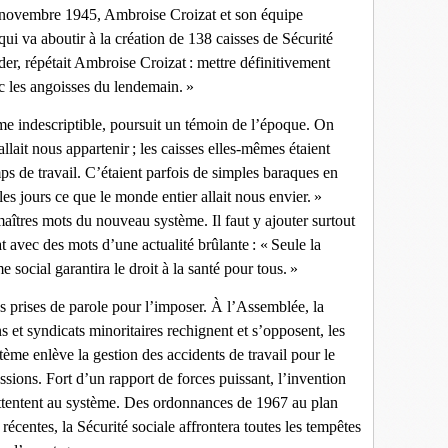
novembre 1945, Ambroise Croizat et son équipe
ui va aboutir à la création de 138 caisses de Sécurité
der, répétait Ambroise Croizat : mettre définitivement
c les angoisses du lendemain. »
sme indescriptible, poursuit un témoin de l’époque. On
llait nous appartenir ; les caisses elles-mêmes étaient
ps de travail. C’étaient parfois de simples baraques en
 les jours ce que le monde entier allait nous envier. »
 maîtres mots du nouveau système. Il faut y ajouter surtout
 avec des mots d’une actualité brûlante : « Seule la
e social garantira le droit à la santé pour tous. »
s prises de parole pour l’imposer. À l’Assemblée, la
ns et syndicats minoritaires rechignent et s’opposent, les
tème enlève la gestion des accidents de travail pour le
ssions. Fort d’un rapport de forces puissant, l’invention
ttentent au système. Des ordonnances de 1967 au plan
récentes, la Sécurité sociale affrontera toutes les tempêtes