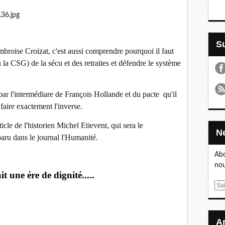
broise Croizat, c'est aussi comprendre pourquoi il faut
 la CSG) de la sécu et des retraites et défendre le système
ar l'intermédiare de François Hollande et du pacte qu'il
 faire exactement l'inverse.
cle de l'historien Michel Etievent, qui sera le
 paru dans le journal l'Humanité.
Abo
nou
t une ére de dignité.....
E
m
a
i