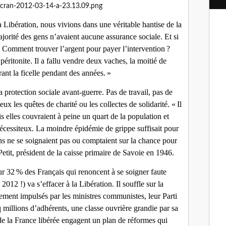
l
a Libération, nous vivions dans une véritable hantise de la
ajorité des gens n’avaient aucune assurance sociale. Et si
he. Comment trouver l’argent pour payer l’intervention ?
péritonite. Il a fallu vendre deux vaches, la moitié de
ant la ficelle pendant des années. »
a protection sociale avant-guerre. Pas de travail, pas de
ux les quêtes de charité ou les collectes de solidarité. « Il
is elles couvraient à peine un quart de la population et
cessiteux. La moindre épidémie de grippe suffisait pour
ns ne se soignaient pas ou comptaient sur la chance pour
etit, président de la caisse primaire de Savoie en 1946.
ur 32 % des Français qui renoncent à se soigner faute
2012 !) va s’effacer à la Libération. Il souffle sur la
ement impulsés par les ministres communistes, leur Parti
millions d’adhérents, une classe ouvrière grandie par sa
de la France libérée engagent un plan de réformes qui