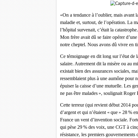
«On a tendance à l’oublier, mais avant l
maladie et, surtout, de l’opération. La m
l’hôpital survenait, c’était la catastrop
Mon frère avait dû se faire opérer d’une 
notre cheptel. Nous avons dû vivre en tir
Ce témoignage en dit long sur l’état de l
salaire. Autrement dit la misère ou au mie
existait bien des assurances sociales, ma
ressemblaient plus à une aumône pour né
épuiser la caisse d’une mutuelle. Les ge
ne pas être malades », soulignait Roger P
Cette terreur (qui revient début 2014 po
d’argent et qui n’étaient « que » 28 % en 
France un vent d’invention sociale. Fort
qui pèse 29 % des voix, une CGT à cinq 
résistance, les premiers gouvernements 