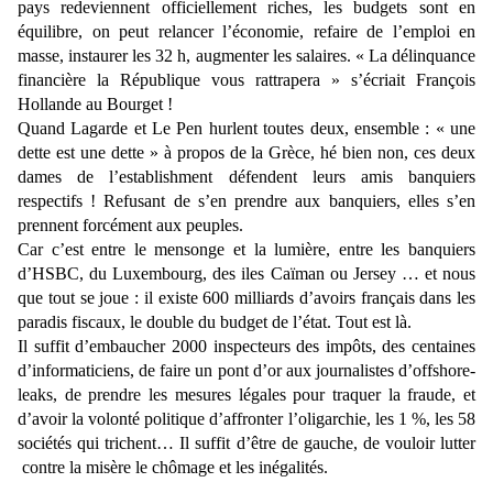
pays redeviennent officiellement riches, les budgets sont en
équilibre, on peut relancer l’économie, refaire de l’emploi en
masse, instaurer les 32 h, augmenter les salaires. « La délinquance
financière la République vous rattrapera » s’écriait François
Hollande au Bourget !
Quand Lagarde et Le Pen hurlent toutes deux, ensemble : « une
dette est une dette » à propos de la Grèce, hé bien non, ces deux
dames de l’establishment défendent leurs amis banquiers
respectifs ! Refusant de s’en prendre aux banquiers, elles s’en
prennent forcément aux peuples.
Car c’est entre le mensonge et la lumière, entre les banquiers
d’HSBC, du Luxembourg, des iles Caïman ou Jersey … et nous
que tout se joue : il existe 600 milliards d’avoirs français dans les
paradis fiscaux, le double du budget de l’état. Tout est là.
Il suffit d’embaucher 2000 inspecteurs des impôts, des centaines
d’informaticiens, de faire un pont d’or aux journalistes d’offshore-
leaks, de prendre les mesures légales pour traquer la fraude, et
d’avoir la volonté politique d’affronter l’oligarchie, les 1 %, les 58
sociétés qui trichent… Il suffit d’être de gauche, de vouloir lutter
contre la misère le chômage et les inégalités.