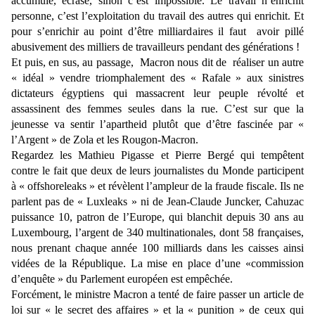
accumulé, écrasé, sinon c’est impossible. Le travail n’enrichit
personne, c’est l’exploitation du travail des autres qui enrichit. Et
pour s’enrichir au point d’être milliardaires il faut avoir pillé
abusivement des milliers de travailleurs pendant des générations !
Et puis, en sus, au passage, Macron nous dit de réaliser un autre
« idéal » vendre triomphalement des « Rafale » aux sinistres
dictateurs égyptiens qui massacrent leur peuple révolté et
assassinent des femmes seules dans la rue. C’est sur que la
jeunesse va sentir l’apartheid plutôt que d’être fascinée par «
l’Argent » de Zola et les Rougon-Macron.
Regardez les Mathieu Pigasse et Pierre Bergé qui tempêtent
contre le fait que deux de leurs journalistes du Monde participent
à « offshoreleaks » et révèlent l’ampleur de la fraude fiscale. Ils ne
parlent pas de « Luxleaks » ni de Jean-Claude Juncker, Cahuzac
puissance 10, patron de l’Europe, qui blanchit depuis 30 ans au
Luxembourg, l’argent de 340 multinationales, dont 58 françaises,
nous prenant chaque année 100 milliards dans les caisses ainsi
vidées de la République. La mise en place d’une «commission
d’enquête » du Parlement européen est empêchée.
Forcément, le ministre Macron a tenté de faire passer un article de
loi sur « le secret des affaires » et la « punition » de ceux qui