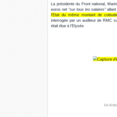
La présidente du
Front national
,
Mari
euros net
"sur tous les salaires"
allant
l'Etat du même montant de cotisatio
interrogée par un auditeur de RMC s
était élue à l'Elysée.
Un Artic