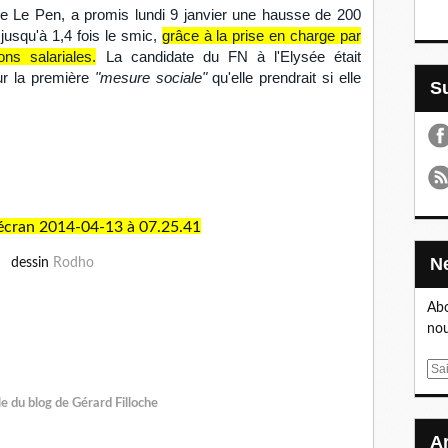
ne Le Pen
, a promis lundi 9 janvier une hausse de 200
 jusqu'à 1,4 fois le smic,
grâce à la prise en charge par
ns salariales.
La candidate du FN à l'Elysée était
ur la première
"mesure sociale"
qu'elle prendrait si elle
dessin
Rodho
Abo
nou
E
m
le du blog de Gérard Filloche
a
i