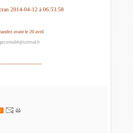
ndez avant le 20 avril
gecerise84@hotmail.fr
------------------------
0