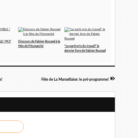
LE ! PCF
Discours de Fabien Roussel à la
fête de l'Humanité
"Le parti pris du travail" le
dernier livre de Fabien Roussel
e!
Fête de La Marseillaise: le pré-programme!