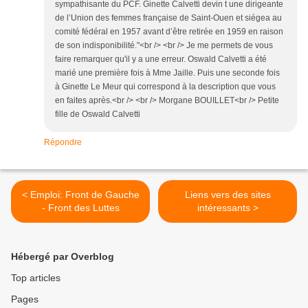
sympathisante du PCF. Ginette Calvetti devin t une dirigeante
de l’Union des femmes française de Saint-Ouen et siégea au
comité fédéral en 1957 avant d’être retirée en 1959 en raison
de son indisponibilité."<br /> <br /> Je me permets de vous
faire remarquer qu'il y a une erreur. Oswald Calvetti a été
marié une première fois à Mme Jaille. Puis une seconde fois
à Ginette Le Meur qui correspond à la description que vous
en faites après.<br /> <br /> Morgane BOUILLET<br /> Petite
fille de Oswald Calvetti
Répondre
< Emploi: Front de Gauche
Liens vers des sites
- Front des Luttes
intéressants >
Hébergé par Overblog
Top articles
Pages