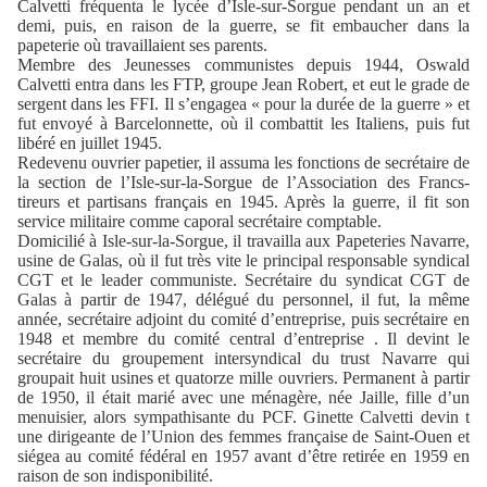
Calvetti fréquenta le lycée d’Isle-sur-Sorgue pendant un an et
demi, puis, en raison de la guerre, se fit embaucher dans la
papeterie où travaillaient ses parents.
Membre des Jeunesses communistes depuis 1944, Oswald
Calvetti entra dans les FTP, groupe Jean Robert, et eut le grade de
sergent dans les FFI. Il s’engagea « pour la durée de la guerre » et
fut envoyé à Barcelonnette, où il combattit les Italiens, puis fut
libéré en juillet 1945.
Redevenu ouvrier papetier, il assuma les fonctions de secrétaire de
la section de l’Isle-sur-la-Sorgue de l’Association des Francs-
tireurs et partisans français en 1945. Après la guerre, il fit son
service militaire comme caporal secrétaire comptable.
Domicilié à Isle-sur-la-Sorgue, il travailla aux Papeteries Navarre,
usine de Galas, où il fut très vite le principal responsable syndical
CGT et le leader communiste. Secrétaire du syndicat CGT de
Galas à partir de 1947, délégué du personnel, il fut, la même
année, secrétaire adjoint du comité d’entreprise, puis secrétaire en
1948 et membre du comité central d’entreprise . Il devint le
secrétaire du groupement intersyndical du trust Navarre qui
groupait huit usines et quatorze mille ouvriers. Permanent à partir
de 1950, il était marié avec une ménagère, née Jaille, fille d’un
menuisier, alors sympathisante du PCF. Ginette Calvetti devin t
une dirigeante de l’Union des femmes française de Saint-Ouen et
siégea au comité fédéral en 1957 avant d’être retirée en 1959 en
raison de son indisponibilité.