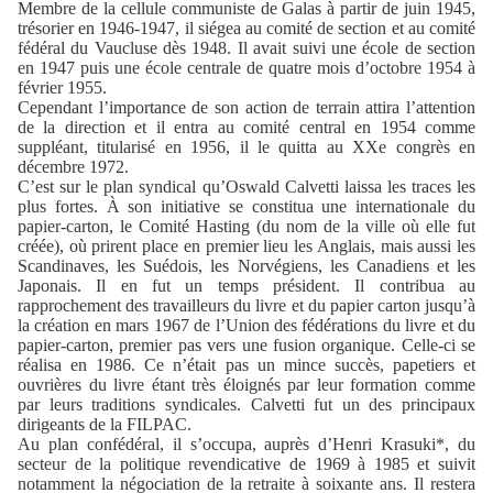
Membre de la cellule communiste de Galas à partir de juin 1945,
trésorier en 1946-1947, il siégea au comité de section et au comité
fédéral du Vaucluse dès 1948. Il avait suivi une école de section
en 1947 puis une école centrale de quatre mois d’octobre 1954 à
février 1955.
Cependant l’importance de son action de terrain attira l’attention
de la direction et il entra au comité central en 1954 comme
suppléant, titularisé en 1956, il le quitta au XXe congrès en
décembre 1972.
C’est sur le plan syndical qu’Oswald Calvetti laissa les traces les
plus fortes. À son initiative se constitua une internationale du
papier-carton, le Comité Hasting (du nom de la ville où elle fut
créée), où prirent place en premier lieu les Anglais, mais aussi les
Scandinaves, les Suédois, les Norvégiens, les Canadiens et les
Japonais. Il en fut un temps président. Il contribua au
rapprochement des travailleurs du livre et du papier carton jusqu’à
la création en mars 1967 de l’Union des fédérations du livre et du
papier-carton, premier pas vers une fusion organique. Celle-ci se
réalisa en 1986. Ce n’était pas un mince succès, papetiers et
ouvrières du livre étant très éloignés par leur formation comme
par leurs traditions syndicales. Calvetti fut un des principaux
dirigeants de la FILPAC.
Au plan confédéral, il s’occupa, auprès d’Henri Krasuki*, du
secteur de la politique revendicative de 1969 à 1985 et suivit
notamment la négociation de la retraite à soixante ans. Il restera