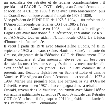
un spécialiste des retraites et de retraites complémentaires : il
présida ainsi l’AG2R. La CGT le délégua au Conseil économique
et social de la CEE de 1969 à 1973 avec Livio Mascarello*, puis
au Conseil économique et social français de 1973 à 1989.
Vice-président de l’UNEDIC de 1975 à 1984, il fut président de
l’Union confédérale des retraités CGT de 1985 à 1992.
Il revint dans le Vaucluse en 1993, s’installa dans le village de
Lagnes qui avait tant donné à la Résistance, et y anima l’ARAC
et l’ANACR, tout en aidant l’Union locale CGT. La Légion
d’honneur lui fut attribuée.
Il vécut à partir de 1978 avec Marie-Hélène Dubois, né le 15
septembre 1936 à Puteaux (Seine, Hauts-de-Seine), militante du
Creusot, dirigeante de la fédération CGT de l’habillement. Fille
d’une couturière et d’un ingénieur, élevée par un beau-père
dentiste, les uns et les autres éloignés du mouvement ouvrier, elle
avait adhéré au PCF en janvier 1968. Le Parti communiste la
présenta aux élections législatives en Saône-et-Loire et dans le
Vaucluse. Elle siégea au Comité économique et social de 1972 à
1989. Mariée une première fois, elle partagea la vie d’Oswald
Calvetti, se remaria en 1987 et l’accompagna dans sa retraite.
Oswald, revenu dans le Vaucluse, poursuivit avec Maire Hélène
son activité militantante au sein de l'Union Syndicale des Retraités
CGT de Vaucluse ; il fut jusqu'en 2011 le président de l'amicale
des vétérans du Parti Communiste