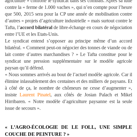
agriculture » conforte le syndicat dans ses combats. Après sa lutte
contre la « ferme de 1.000 vaches », qui n’en compte pour l’heure
que 500, 2015 sera pour la CP une année de mobilisation contre
d’autres « projets d’agriculture industrielle » mais surtout contre le
Tafta, l’
accord bilatéral
de libre-échange en cours de négociation
entre l’UE et les Etats-Unis.
Le syndicat entend s’opposer au principe même d’un accord
bilatéral. « Comment peut-on négocier des tonnes de viande ou de
lait contre d’autres marchandises ? » Le Tafta constitue pour le
syndicat une pression supplémentaire sur le modèle agricole
paysan qu’il défend.
« Nous sommes arrivés au bout de l’actuel modèle agricole. Car il
élimine inlassablement des centaines et des milliers de paysans. Et
à côté de ça, le nombre de chômeurs ne cesse d’augmenter »,
insiste
Laurent Pinatel
, aux côtés de Josian Palach et Mikel
Hirribaren. « Notre modèle d’agriculture paysanne est la seule
issue de secours ».
« L’AGRO-ÉCOLOGIE DE LE FOLL, UNE SIMPLE
COUCHE DE PEINTURE ? »