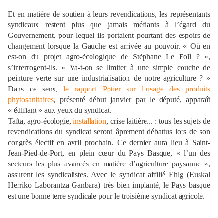
Et en matière de soutien à leurs revendications, les représentants
syndicaux restent plus que jamais méfiants à l’égard du
Gouvernement, pour lequel ils portaient pourtant des espoirs de
changement lorsque la Gauche est arrivée au pouvoir. « Où en
est-on du projet agro-écologique de Stéphane Le Foll ? »,
s’interrogent-ils. « Va-t-on se limiter à une simple couche de
peinture verte sur une industrialisation de notre agriculture ? »
Dans ce sens,
le rapport Potier sur l’usage des produits
phytosanitaires
, présenté début janvier par le député, apparaît
« édifiant » aux yeux du syndicat.
Tafta, agro-écologie,
installation
, crise laitière... : tous les sujets de
revendications du syndicat seront âprement débattus lors de son
congrès électif en avril prochain. Ce dernier aura lieu à Saint-
Jean-Pied-de-Port, en plein cœur du Pays Basque, « l’un des
secteurs les plus avancés en matière d’agriculture paysanne »,
assurent les syndicalistes. Avec le syndicat affilié Ehlg (Euskal
Herriko Laborantza Ganbara) très bien implanté, le Pays basque
est une bonne terre syndicale pour le troisième syndicat agricole.