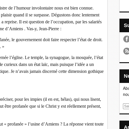
istre de l’humour involontaire nous est bien connue.
plaisir quand il se surpasse. Dégustons donc lentement
reprise. Il est question de l’occupation, par les salariés
ne d’Amiens . Vas-y, Jean-Pierre :
née, le gouvernement doit faire respecter l’état de droit.
. »
ée l’église. Le temple, la synagogue, la mosquée, l’état
ble curieux dans un état laïc, mais puisque l’idée a un
ique. Je n’avais jamais discerné cette dimension gothique
Abo
nou
ciser, pour les impies (il en est, hélas), qui nous lisent,
ut être profanée que si le Christ y est réellement présent,
E
m
a
ut « profanée » l’usine d’Amiens ? La réponse vient toute
i