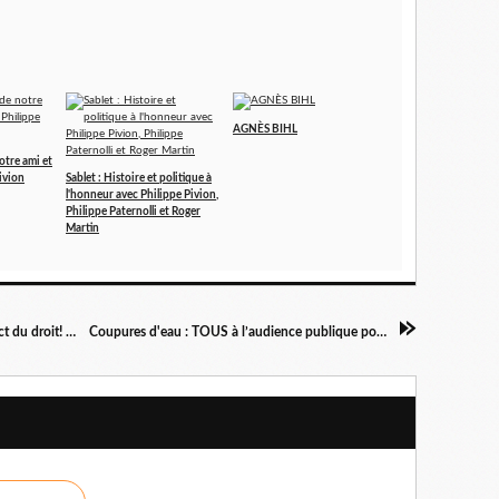
AGNÈS BIHL
otre ami et
ivion
Sablet : Histoire et politique à
l'honneur avec Philippe Pivion,
Philippe Paternolli et Roger
Martin
Combattons l'infâme Dieudonné dans le respect du droit! par Fabienne Haloui
Coupures d'eau : TOUS à l’audience publique pour défendre Marc…