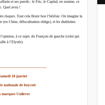
l
ffarin et ses pareils : le Fric, le Capital, en somme, ce
le. Quel aveu !
 risques. Tout cela fleure bon l’hérésie. On imagine la
(en Chine, délocalisation oblige), et les diablotins
 l’opinion, à ce sujet, du François de gauche (celui qui
uille à l’Elysée).
----------------------------------------
Samedi 18 janvier
e nationale de boycott
s marques Unilever