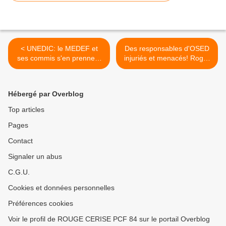
< UNEDIC: le MEDEF et
Des responsables d'OSED
ses commis s'en prennent
injuriés et menacés! Roger
aux chômeurs!
Martin: "Un vent mauvais
souffle sur le Vaucluse" >
Hébergé par Overblog
Top articles
Pages
Contact
Signaler un abus
C.G.U.
Cookies et données personnelles
Préférences cookies
Voir le profil de ROUGE CERISE PCF 84 sur le portail Overblog