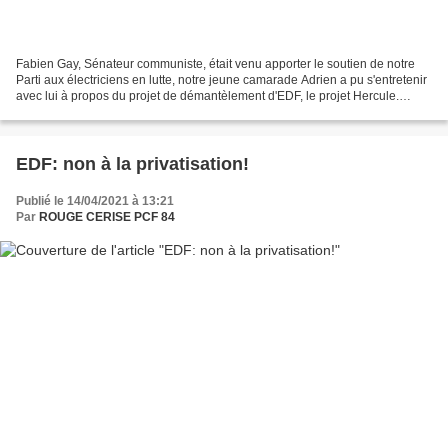
Fabien Gay, Sénateur communiste, était venu apporter le soutien de notre
Parti aux électriciens en lutte, notre jeune camarade Adrien a pu s'entretenir
avec lui à propos du projet de démantèlement d'EDF, le projet Hercule.
Rouge Cerise a le plaisir de...
EDF: non à la privatisation!
Publié le 14/04/2021 à 13:21
Par
ROUGE CERISE PCF 84