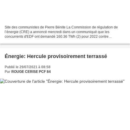
Site des communistes de Pierre Bénite La Commission de régulation de
l’énergie (CRE) a annoncé mercredi dans un communiqué que les
concurrents d'EDF ont demandé 160.36 TWh (2) pour 2022 contre
146.20TWh en 2021. Pour rappel, l’Arenh (ou Accès régulé à...
Énergie: Hercule provisoirement terrassé
Publié le 29/07/2021 à 08:58
Par
ROUGE CERISE PCF 84