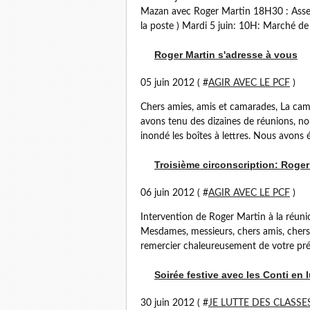
Mazan avec Roger Martin 18H30 : Assem
la poste ) Mardi 5 juin: 10H: Marché de
Roger Martin s'adresse à vous
05 juin 2012 ( #
AGIR AVEC LE PCF
)
Chers amies, amis et camarades, La cam
avons tenu des dizaines de réunions, nou
inondé les boîtes à lettres. Nous avons é
Troisième circonscription: Roger
06 juin 2012 ( #
AGIR AVEC LE PCF
)
Intervention de Roger Martin à la réuni
Mesdames, messieurs, chers amis, chers 
remercier chaleureusement de votre prés
Soirée festive avec les Conti en l
30 juin 2012 ( #
JE LUTTE DES CLASSE