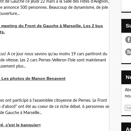
nt de Gauche ce jeudi 22 mars à la Salle des Fêtes d'Avignon,
ovence annonce 500 personnes. Beaucoup de dynamisme, de joie
ouverture...
 meeting du Front de Gauche à Marseille. Les 2 bus
ts.
ttus! A ce jour nous savons qu'au moins 19 cars partiront du
nde vitesse. Les 2 cars Pernes-Velleron-l'Isle sont maintenant
sement plus...
: Les photos de Manon Benavent
Abo
nou
s ont participé à l'assemblée citoyenne de Pernes. Le Front
'abord" ont été au coeur de ce riche débat. 6 personnes se
E
de Gauche à Marseille...
m
a
é, c'est le banquier»
i