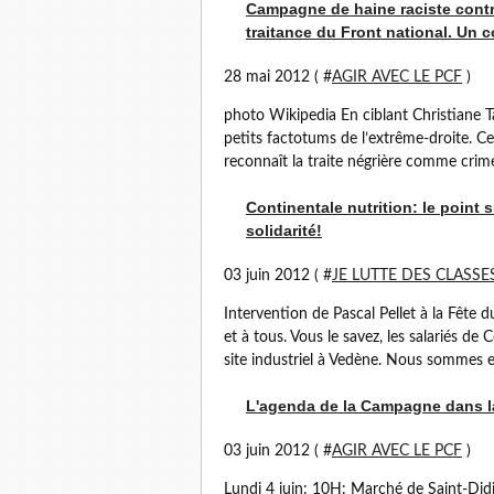
Campagne de haine raciste contre
traitance du Front national. U
28 mai 2012 ( #
AGIR AVEC LE PCF
)
photo Wikipedia En ciblant Christiane T
petits factotums de l’extrême-droite. Cet
reconnaît la traite négrière comme crime
Continentale nutrition: le point s
solidarité!
03 juin 2012 ( #
JE LUTTE DES CLASSE
Intervention de Pascal Pellet à la Fête 
et à tous. Vous le savez, les salariés de
site industriel à Vedène. Nous sommes en
L'agenda de la Campagne dans la 
03 juin 2012 ( #
AGIR AVEC LE PCF
)
Lundi 4 juin: 10H: Marché de Saint-Did