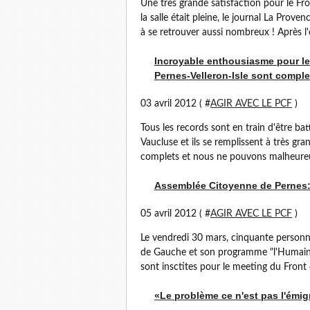
Une très grande satisfaction pour le Fro
la salle était pleine, le journal La Pr
à se retrouver aussi nombreux ! Après l'
Incroyable enthousiasme pour le
Pernes-Velleron-Isle sont comple
03 avril 2012 ( #
AGIR AVEC LE PCF
)
Tous les records sont en train d'être ba
Vaucluse et ils se remplissent à très gra
complets et nous ne pouvons malheureu
Assemblée Citoyenne de Pernes
05 avril 2012 ( #
AGIR AVEC LE PCF
)
Le vendredi 30 mars, cinquante personne
de Gauche et son programme "l'Humain d
sont insctites pour le meeting du Front 
«Le problème ce n'est pas l'émigr