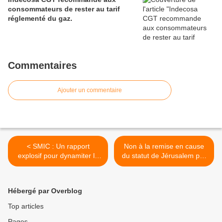
consommateurs de rester au tarif
réglementé du gaz.
Commentaires
Ajouter un commentaire
< SMIC : Un rapport
Non à la remise en cause
explosif pour dynamiter le
du statut de Jérusalem par
SMIC !
les Etats-Unis
RASSEMBLEMENT LUNDI
18 DECEMBRE 2017 A 18
Hébergé par Overblog
H 30 PLACE DE LA MAIRIE
D’AVIGNON >
Top articles
Pages