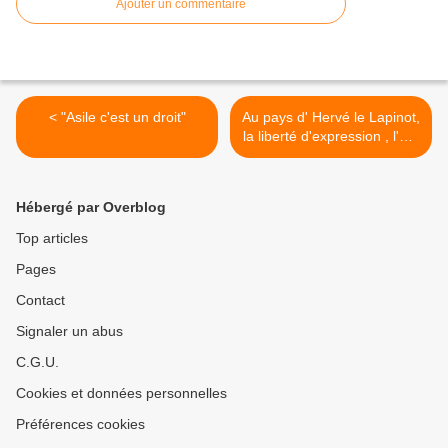
Ajouter un commentaire
< "Asile c'est un droit"
Au pays d' Hervé le Lapinot,
la liberté d'expression , l'art,
la liberté d'opinions et
d'informations s
'épanouissent, >
Hébergé par Overblog
Top articles
Pages
Contact
Signaler un abus
C.G.U.
Cookies et données personnelles
Préférences cookies