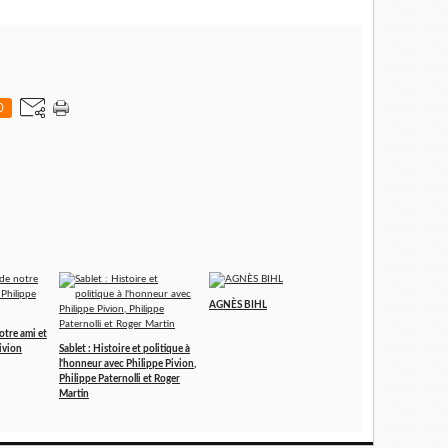
0
AGNÈS BIHL
otre ami et
ivion
Sablet : Histoire et politique à
l'honneur avec Philippe Pivion,
Philippe Paternolli et Roger
Martin