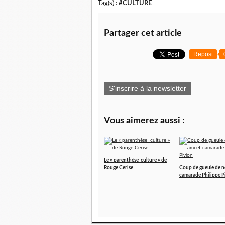
Tag(s) :
#CULTURE
Partager cet article
Repost
S'inscrire à la newsletter
Vous aimerez aussi :
Le « parenthèse culture » de
Rouge Cerise
Coup de gueule de n
camarade Philippe P