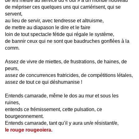
de les mettre au service du « oui » à un monde nouveau
de mépriser ces quelques uns qui carriérisent, qui se
servent,
au lieu de servir, avec tendresse et altruisme,
de mettre au diapason le dire et le faire
loin de tout spectacle fétide qui régale le système,
de bannir ceux qui ne sont que baudruches gonflées à la
comm.
Assez de vivre de miettes, de frustrations, de haines, de
peurs,
assez de concurrences fratricides, de compétitions létales,
assez de tout ce qui déshumanise !
Entends camarade, même le dos au mur et sous les
ruines,
entends ce frémissement, cette pulsation, ce
bourgeonnement.
Entends camarade, tant qu’il y aura un/e résistant/e,
le rouge rougeoiera.