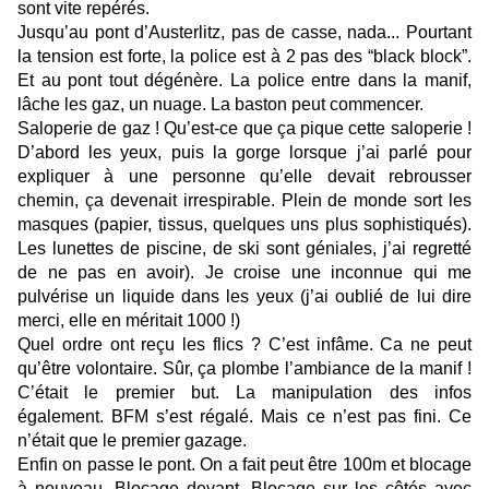
sont vite repérés.
Jusqu’au pont d’Austerlitz, pas de casse, nada... Pourtant
la tension est forte, la police est à 2 pas des “black block”.
Et au pont tout dégénère. La police entre dans la manif,
lâche les gaz, un nuage. La baston peut commencer.
Saloperie de gaz ! Qu’est-ce que ça pique cette saloperie !
D’abord les yeux, puis la gorge lorsque j’ai parlé pour
expliquer à une personne qu’elle devait rebrousser
chemin, ça devenait irrespirable. Plein de monde sort les
masques (papier, tissus, quelques uns plus sophistiqués).
Les lunettes de piscine, de ski sont géniales, j’ai regretté
de ne pas en avoir). Je croise une inconnue qui me
pulvérise un liquide dans les yeux (j’ai oublié de lui dire
merci, elle en méritait 1000 !)
Quel ordre ont reçu les flics ? C’est infâme. Ca ne peut
qu’être volontaire. Sûr, ça plombe l’ambiance de la manif !
C’était le premier but. La manipulation des infos
également. BFM s’est régalé. Mais ce n’est pas fini. Ce
n’était que le premier gazage.
Enfin on passe le pont. On a fait peut être 100m et blocage
à nouveau. Blocage devant. Blocage sur les côtés avec