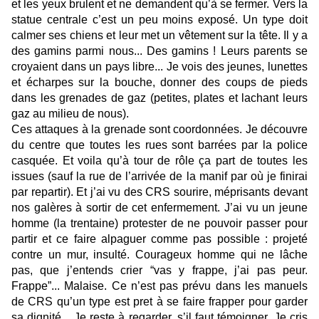
et les yeux brulent et ne demandent qu’à se fermer. Vers la
statue centrale c’est un peu moins exposé. Un type doit
calmer ses chiens et leur met un vêtement sur la tête. Il y a
des gamins parmi nous... Des gamins ! Leurs parents se
croyaient dans un pays libre... Je vois des jeunes, lunettes
et écharpes sur la bouche, donner des coups de pieds
dans les grenades de gaz (petites, plates et lachant leurs
gaz au milieu de nous).
Ces attaques à la grenade sont coordonnées. Je découvre
du centre que toutes les rues sont barrées par la police
casquée. Et voila qu’à tour de rôle ça part de toutes les
issues (sauf la rue de l’arrivée de la manif par où je finirai
par repartir). Et j’ai vu des CRS sourire, méprisants devant
nos galères à sortir de cet enfermement. J’ai vu un jeune
homme (la trentaine) protester de ne pouvoir passer pour
partir et ce faire alpaguer comme pas possible : projeté
contre un mur, insulté. Courageux homme qui ne lâche
pas, que j’entends crier “vas y frappe, j’ai pas peur.
Frappe”... Malaise. Ce n’est pas prévu dans les manuels
de CRS qu’un type est pret à se faire frapper pour garder
sa dignité... Je reste à regarder, s’il faut témoigner. Je cris