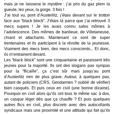
mais je ne laisserai le mystère : j’ai pris du gaz plein la
gueule, les yeux, la gorge. 3 fois !
J’ai tout vu, pont d’Austerlitz, j’étais devant sur le trottoir
face aux “black block”. J’étais là parce que j’ai retrouvé 3
mecs supers ! Je les avais connu sales mômes à
l’adolescence. Des mômes de banlieue, de Villetaneuse,
chiant et attachants. Maintenant ce sont de super
trentenaires et ils participent à la révolte de la jeunesse.
Vraiment des mecs bien, des mecs conscients... Et donc,
ils m’entrainent devant.
Les “black block” sont une cinquantaine et paraissent très
jeunes pour la majorité. Ils ont des slogans pas sympas
pour la “flicaille”, ça c’est sûr mais jusqu’au pont
d’Austerlitz rien de plus grave. Autour, à quelques pas,
autant de policiers (CRS, Gendarmes ? oublié de vérifier)
bien casqués. Et puis ceux en civil (une bonne dizaine).
Pourquoi en civil alors qu’ils ont tous le même sac à dos,
un casque léger dès que ça chauffe ? Et puis quelques
autres flics en civil, plus discrets avec des autocollants
syndicaux mais une proximité et une attitude qui fait qu’ils