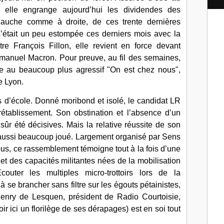
l
, elle engrange aujourd’hui les dividendes des
gauche comme à droite, de ces trente dernières
 s’était un peu estompée ces derniers mois avec la
re François Fillon, elle revient en force devant
manuel Macron. Pour preuve, au fil des semaines,
ce au beaucoup plus agressif "On est chez nous",
e Lyon.
s d’école. Donné moribond et isolé, le candidat LR
rétablissement. Son obstination et l’absence d’un
ûr été décisives. Mais la relative réussite de son
aussi beaucoup joué. Largement organisé par Sens
ous, ce rassemblement témoigne tout à la fois d’une
e et des capacités militantes nées de la mobilisation
outer les multiples micro-trottoirs lors de la
à se brancher sans filtre sur les égouts pétainistes,
Henry de Lesquen, président de Radio Courtoisie,
ir ici un florilège de ses dérapages) est en soi tout