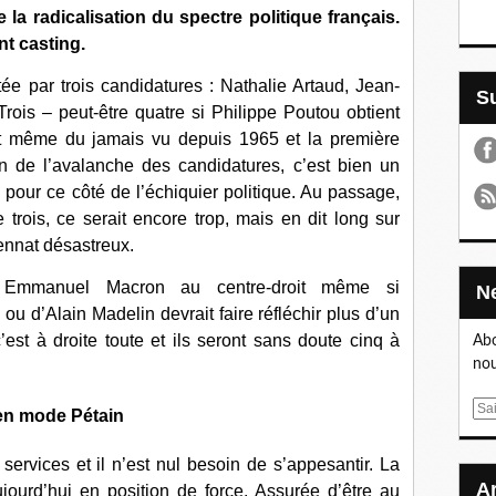
 la radicalisation du spectre politique français.
nt casting.
e par trois candidatures : Nathalie Artaud, Jean-
ois – peut-être quatre si Philippe Poutou obtient
est même du jamais vu depuis 1965 et la première
in de l’avalanche des candidatures, c’est bien un
pour ce côté de l’échiquier politique. Au passage,
 trois, ce serait encore trop, mais en dit long sur
ennat désastreux.
 Emmanuel Macron au centre-droit même si
ou d’Alain Madelin devrait faire réfléchir plus d’un
c’est à droite toute et ils seront sans doute cinq à
Abo
nou
E
 en mode Pétain
m
a
ervices et il n’est nul besoin de s’appesantir. La
i
jourd’hui en position de force. Assurée d’être au