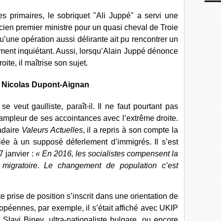
s primaires, le sobriquet "Ali Juppé" a servi une
cien premier ministre pour un quasi cheval de Troie
u’une opération aussi délirante ait pu rencontrer un
ment inquiétant. Aussi, lorsqu’Alain Juppé dénonce
oite, il maîtrise son sujet.
e Nicolas Dupont-Aignan
 veut gaulliste, paraît-il. Il ne faut pourtant pas
l’ampleur de ses accointances avec l’extrême droite.
adaire
Valeurs Actuelles
, il a repris à son compte la
iée à un supposé déferlement d’immigrés. Il s’est
 janvier :
« En 2016, les socialistes compensent la
n migratoire. Le changement de population c’est
e prise de position s’inscrit dans une orientation de
opéennes, par exemple, il s’était affiché avec UKIP
 Slavi Binev, ultra-nationaliste bulgare, ou encore