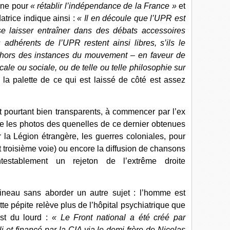
enne pour
« rétablir l’indépendance de la France »
et
datrice indique ainsi :
« Il en découle que l’UPR est
se laisser entraîner dans des débats accessoires
 adhérents de l’UPR restent ainsi libres, s’ils le
dehors des instances du mouvement – en faveur de
cale ou sociale, ou de telle ou telle philosophie sur
, la palette de ce qui est laissé de côté est assez
t pourtant bien transparents, à commencer par l’ex
e les photos des quenelles de ce dernier obtenues
 la Légion étrangère, les guerres coloniales, pour
roisième voie) ou encore la diffusion de chansons
testablement un rejeton de l’extrême droite
ineau sans aborder un autre sujet : l’homme est
te pépite relève plus de l’hôpital psychiatrique que
est du lourd :
« Le Front national a été créé par
i et financé par la CIA via le demi-frère de Nicolas