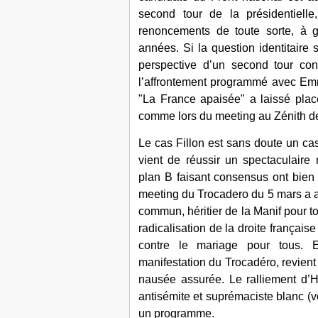
second tour de la présidentielle
renoncements de toute sorte, à 
années. Si la question identitaire
perspective d’un second tour cont
l’affrontement programmé avec Em
"La France apaisée" a laissé pla
comme lors du meeting au Zénith d
Le cas Fillon est sans doute un ca
vient de réussir un spectaculaire 
plan B faisant consensus ont bien s
meeting du Trocadero du 5 mars a 
commun, héritier de la Manif pour t
radicalisation de la droite français
contre le mariage pour tous. Ec
manifestation du Trocadéro, revient 
nausée assurée. Le ralliement d’
antisémite et suprémaciste blanc (vo
un programme.