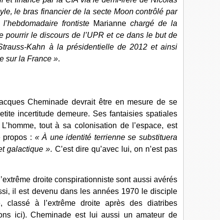
yle, le bras financier de la secte Moon contrôlé par
i l’hebdomadaire frontiste
Marianne
chargé de la
 pourrir le discours de l’UPR et ce dans le but de
Strauss-Kahn à la présidentielle de 2012 et ainsi
e sur la France »
.
Jacques Cheminade devrait être en mesure de se
ite incertitude demeure. Ses fantaisies spatiales
 L’homme, tout à sa colonisation de l’espace, est
e propos :
« À une identité terrienne se substituera
et galactique »
. C’est dire qu’avec lui, on n’est pas
extrême droite conspirationniste sont aussi avérés
si, il est devenu dans les années 1970 le disciple
 classé à l’extrême droite après des diatribes
ions ici). Cheminade est lui aussi un amateur de