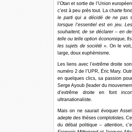
l’Otan et sortie de l’Union europé
c’est à peu près tout. La charte fon
le parti qui a décidé de ne pas 
lorsque l’essentiel est en jeu. Les
souhaitent, de se déclarer – en 
telle ou telle option économique, fis
les sujets de société »
. On le voit
large, doux euphémisme.
Les liens avec l’extrême droite son
numéro 2 de l’UPR, Éric Mary. Outr
en quelques clics, sa passion pour
Serge Ayoub (leader du mouvement t
d’extrême droite en font incon
ultranationaliste.
Mais on ne saurait évoquer Assel
adepte des thèses complotistes. Cet
du débat politique – attention, c’
François Mitterrand et Jacques Attal