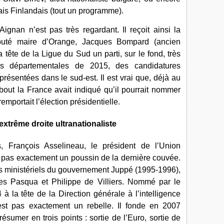
ais Finlandais (tout un programme).
gnan n’est pas très regardant. Il reçoit ainsi la
éputé maire d’Orange, Jacques Bompard (ancien
 tête de la Ligue du Sud un parti, sur le fond, très
des départementales de 2015, des candidatures
ésentées dans le sud-est. Il est vrai que, déjà au
out la France avait indiqué qu’il pourrait nommer
emportait l’élection présidentielle.
extrême droite ultranationaliste
 François Asselineau, le président de l’Union
t pas exactement un poussin de la dernière couvée.
s ministériels du gouvernement Juppé (1995-1996),
les Pasqua et Philippe de Villiers. Nommé par le
 la tête de la Direction générale à l’intelligence
st pas exactement un rebelle. Il fonde en 2007
sumer en trois points : sortie de l’Euro, sortie de